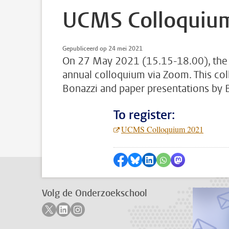
UCMS Colloquiu
Gepubliceerd op 24 mei 2021
On 27 May 2021 (15.15-18.00), the U
annual colloquium via Zoom. This col
Bonazzi and paper presentations by B
To register:
UCMS Colloquium 2021
Delen op Facebook
Delen via Bluesky
Delen op LinkedIn
???shareWhatsApp
Delen via Mas
Volg de Onderzoekschool
Volg ons op twitter
Volg ons op linkedin
Volg ons op instagram