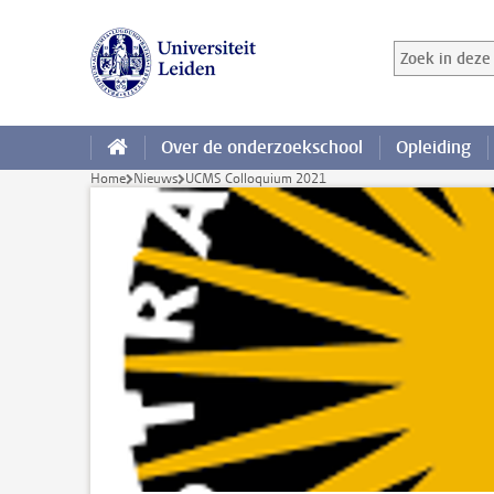
Ga direct naar de inhoud
Zoek in deze 
Zoekterm
Over de onderzoekschool
Opleiding
Home
Nieuws
UCMS Colloquium 2021