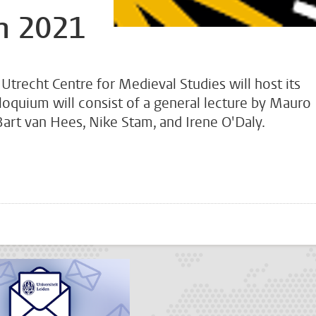
m 2021
trecht Centre for Medieval Studies will host its
loquium will consist of a general lecture by Mauro
art van Hees, Nike Stam, and Irene O'Daly.
???
todon