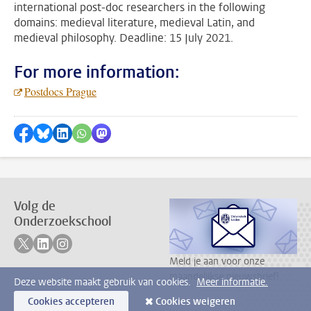
international post-doc researchers in the following
domains: medieval literature, medieval Latin, and
medieval philosophy. Deadline: 15 July 2021.
For more information:
Postdocs Prague
Delen op Facebook
Delen via Bluesky
Delen op LinkedIn
???shareWhatsApp???
Delen via Mastodon
Volg de
Onderzoekschool
Volg ons op twitter
Volg ons op linkedin
Volg ons op instagram
Meld je aan voor onze
maandelijkse nieuwsbrief!
Deze website maakt gebruik van cookies.
Meer informatie.
Cookies accepteren
Cookies weigeren