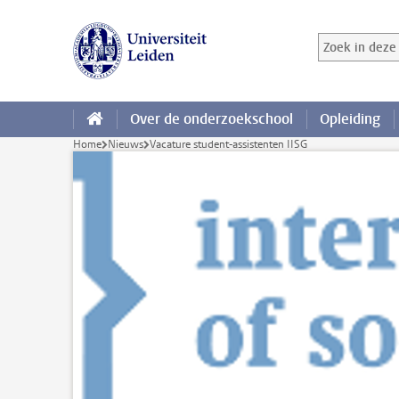
Ga direct naar de inhoud
Zoek in deze 
Zoekterm
Over de onderzoekschool
Opleiding
Home
Nieuws
Vacature student-assistenten IISG