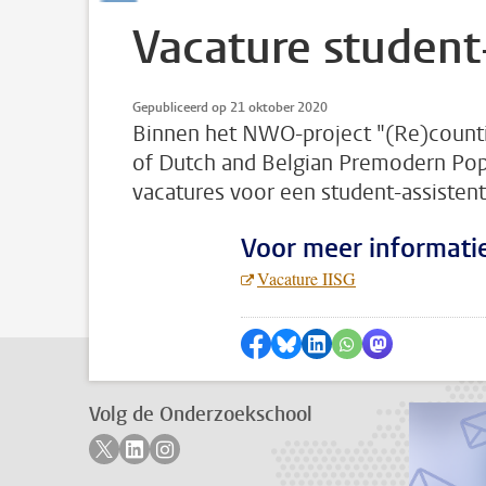
Vacature student
Gepubliceerd op 21 oktober 2020
Binnen het NWO-project "(Re)counti
of Dutch and Belgian Premodern Pop
vacatures voor een student-assistent
Voor meer informatie
Vacature IISG
Delen op Facebook
Delen via Bluesky
Delen op LinkedIn
???shareWhatsApp
Delen via Mas
Volg de Onderzoekschool
Volg ons op twitter
Volg ons op linkedin
Volg ons op instagram