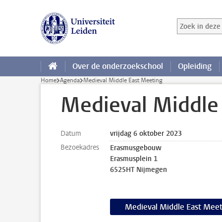
Ga direct naar de inhoud
Zoek in deze 
Zoekterm
Over de onderzoekschool
Opleiding
Home
Agenda
Medieval Middle East Meeting
Medieval Middle
Datum
vrijdag 6 oktober 2023
Bezoekadres
Erasmusgebouw
Erasmusplein 1
6525HT Nijmegen
Medieval Middle East Meet