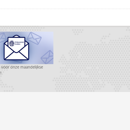
???
todon
 voor onze maandelijkse
!