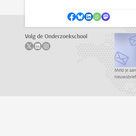
Delen op Facebook
Delen via Bluesky
Delen op LinkedIn
???shareWhatsApp
Delen via Mas
Volg de Onderzoekschool
Volg ons op twitter
Volg ons op linkedin
Volg ons op instagram
Meld je aan
nieuwsbrief