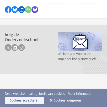
Delen op Facebook
Delen via Bluesky
Delen op LinkedIn
???shareWhatsApp???
Delen via Mastodon
Volg de
Onderzoekschool
Volg ons op twitter
Volg ons op linkedin
Volg ons op instagram
Meld je aan voor onze
maandelijkse nieuwsbrief!
Deze website maakt gebruik van cookies.
Meer informatie.
Cookies accepteren
Cookies weigeren