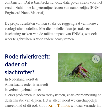
combineren. Dat is baanbrekend: deze data geven straks voor het
eerst inzicht in de langetermijneffecten van nanodeeltjes (ENM,
Engineerd Nano Material).
De projectresultaten vormen straks de ruggengraat van nieuwe
ecologische modellen. Met die modellen kun je straks een
inschatting maken van de milieu-impact van ENM’s, wat ook
weer te gebruiken is voor andere ecosystemen.
Rode rivierkreeft:
vergro
dader of
slachtoffer?
In Nederland wordt de
Amerikaans rode rivierkreeft
in verband gebracht met
allerlei problemen in zoetwatersystemen, zoals overbemesting en
destabilisatie van dijken. Het is alleen nooit wetenschappelijk
aangetoond of dit ook klopt.
Krijn Trimbos
wil daar verandering