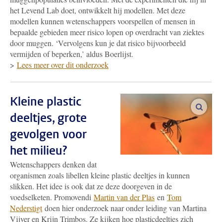
het Levend Lab doet, ontwikkelt hij modellen. Met deze
modellen kunnen wetenschappers voorspellen of mensen in
bepaalde gebieden meer risico lopen op overdracht van ziektes
door muggen. ‘Vervolgens kun je dat risico bijvoorbeeld
vermijden of beperken,’ aldus Boerlijst.
>
Lees meer over dit onderzoek
Kleine plastic
vergro
deeltjes, grote
gevolgen voor
het milieu?
Wetenschappers denken dat
organismen zoals libellen kleine plastic deeltjes in kunnen
slikken. Het idee is ook dat ze deze doorgeven in de
voedselketen. Promovendi
Martin van der Plas
en
Tom
Nederstigt
doen hier onderzoek naar onder leiding van Martina
Vijver en Krijn Trimbos. Ze kijken hoe plasticdeeltjes zich