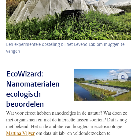
Een experimentele opstelling bij het Levend Lab om muggen te
vangen
EcoWizard:
vergro
Nanomaterialen
ecologisch
beoordelen
Wat voor effect hebben nanodeeltjes in de natuur? Wat doen ze
met organismen en met de interactie tussen soorten? Dat is nog
niet bekend. Het is de ambitie van hoogleraar ecotoxicologie
Martina Vijver
om data uit lab- en veldonderzoeken te