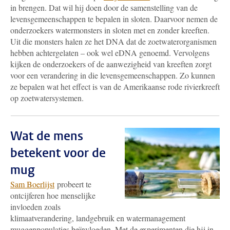
in brengen. Dat wil hij doen door de samenstelling van de
levensgemeenschappen te bepalen in sloten. Daarvoor nemen de
onderzoekers watermonsters in sloten met en zonder kreeften.
Uit die monsters halen ze het DNA dat de zoetwaterorganismen
hebben achtergelaten – ook wel eDNA genoemd. Vervolgens
kijken de onderzoekers of de aanwezigheid van kreeften zorgt
voor een verandering in die levensgemeenschappen. Zo kunnen
ze bepalen wat het effect is van de Amerikaanse rode rivierkreeft
op zoetwatersystemen.
Wat de mens
betekent voor de
mug
Sam Boerlijst
probeert te
ontcijferen hoe menselijke
invloeden zoals
klimaatverandering, landgebruik en watermanagement
muggenpopulaties beïnvloeden. Met de experimenten die hij in