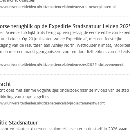
 Oevercheck-seizoen.
www.universiteitleiden.nl/citizensciencelab/nieuws/csl-oeverplanten-nl
otse terugblik op de Expeditie Stadsnatuur Leiden 202
zen Science Lab kijkt trots terug op een geslaagde eerste editie van Exped
uur Leiden. Op 20 juni sloten we de Expeditie af, met een feestelijke
iging van de resultaten aan Ashley North, wethouder Klimaat, Mobilitei
ën en met een markt georganiseerd voor en door liefhebbers van de Leids
www.universiteitleiden.nl/citizensciencelab/nieuws/esl2025-slotevenement
acht
ht doet met slimme vogelhuisjes onderzoek naar de invloed van de stad
kkeling van jonge vogeltjes.
www.universiteitleiden.nl/citizensciencelab/projecten/nestwacht
itie Stadsnatuur
soorten planten, dieren en schimmels leven er in de stad? In 2026 gaan