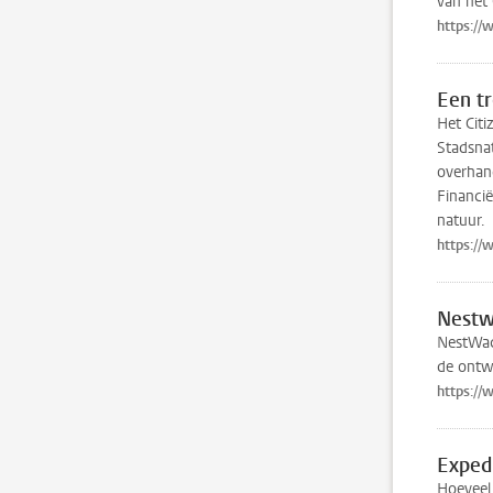
van het
https://
Een tr
Het Citi
Stadsnat
overhand
Financi
natuur.
https://
Nestw
NestWac
de ontwi
https://
Exped
Hoeveel 