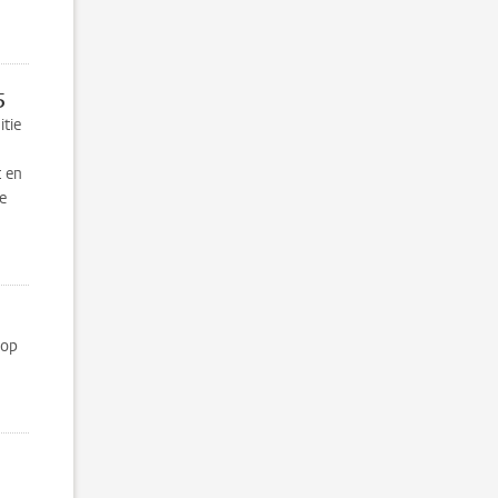
5
itie
t en
e
 op