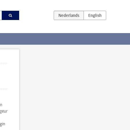
en
 geur
gin