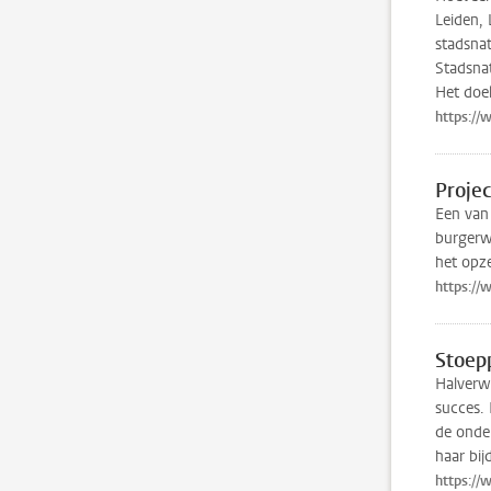
Leiden,
stadsnat
Stadsnat
Het doe
https://
Proje
Een van 
burgerwe
het opze
https://
Stoep
Halverwe
succes. 
de onde
haar bij
https://