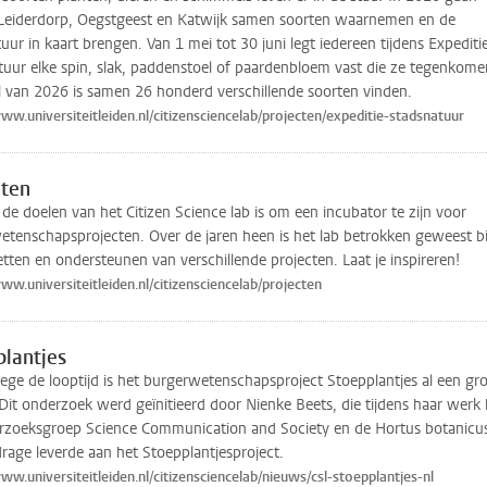
 Leiderdorp, Oegstgeest en Katwijk samen soorten waarnemen en de
uur in kaart brengen. Van 1 mei tot 30 juni legt iedereen tijdens Expediti
uur elke spin, slak, paddenstoel of paardenbloem vast die ze tegenkome
l van 2026 is samen 26 honderd verschillende soorten vinden.
www.universiteitleiden.nl/citizensciencelab/projecten/expeditie-stadsnatuur
cten
de doelen van het Citizen Science lab is om een incubator te zijn voor
tenschapsprojecten. Over de jaren heen is het lab betrokken geweest bi
tten en ondersteunen van verschillende projecten. Laat je inspireren!
www.universiteitleiden.nl/citizensciencelab/projecten
plantjes
ge de looptijd is het burgerwetenschapsproject Stoepplantjes al een gr
Dit onderzoek werd geïnitieerd door Nienke Beets, die tijdens haar werk b
rzoeksgroep Science Communication and Society en de Hortus botanicu
drage leverde aan het Stoepplantjesproject.
www.universiteitleiden.nl/citizensciencelab/nieuws/csl-stoepplantjes-nl