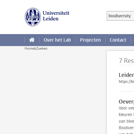
Ga direct naar de inhoud
Zoek in deze 
Zoekterm
Over het Lab
Projecten
Contact
Home
Zoeken
7 Res
Leide
https://b
Oever
Voor ve
kleuren 
van bloe
Biodiver