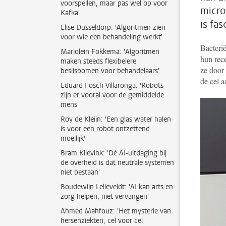
voorspellen, maar pas wel op voor
micro
Kafka'
is fas
Elise Dusseldorp: 'Algoritmen zien
voor wie een behandeling werkt'
Bacterië
Marjolein Fokkema: 'Algoritmen
hun rec
maken steeds flexibelere
ze door
beslisbomen voor behandelaars'
de cel 
Eduard Fosch Villaronga: 'Robots
zijn er vooral voor de gemiddelde
mens'
Roy de Kleijn: 'Een glas water halen
is voor een robot ontzettend
moeilijk'
Bram Klievink: 'Dé AI-uitdaging bij
de overheid is dat neutrale systemen
niet bestaan'
Boudewijn Lelieveldt: 'AI kan arts en
zorg helpen, niet vervangen'
Ahmed Mahfouz: 'Het mysterie van
hersenziekten, cel voor cel