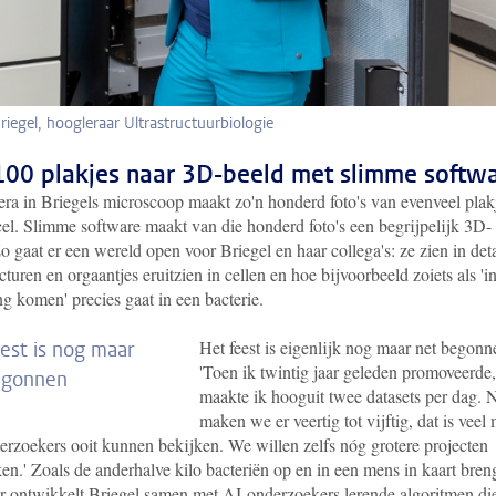
riegel, hoogleraar Ultrastructuurbiologie
100 plakjes naar 3D-beeld met slimme softw
ra in Briegels microscoop maakt zo'n honderd foto's van evenveel plak
cel. Slimme software maakt van die honderd foto's een begrijpelijk 3D-
o gaat er een wereld open voor Briegel en haar collega's: ze zien in deta
cturen en orgaantjes eruitzien in cellen en hoe bijvoorbeeld zoiets als 'i
g komen' precies gaat in een bacterie.
Het feest is eigenlijk nog maar net begonn
est is nog maar
'Toen ik twintig jaar geleden promoveerde,
egonnen
maakte ik hooguit twee datasets per dag. 
maken we er veertig tot vijftig, dat is veel
erzoekers ooit kunnen bekijken. We willen zelfs nóg grotere projecten
n.' Zoals de anderhalve kilo bacteriën op en in een mens in kaart bren
r ontwikkelt Briegel samen met AI-onderzoekers lerende algoritmen die