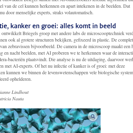
el van de cel kunnen herkennen en apart intekenen in de beelden. Dat
nu door menselijke experts, straks volautomatisch.
tie, kanker en groei: alles komt in beeld
k ontwikkelt Briegels groep met andere labs de microscooptechniek verd
en ook al grotere structuren bekijken, gefixeerd in plastic. De comple
van zebravissen bijvoorbeeld. De camera in de microscoop maakt een 
g en nacht beelden, met AI proberen we te herkennen waar de interact
era-bacteriën plaatsvindt. Die analyse is nu de uitdaging, daarvoor we
 met AI-experts. Of het nu infectie of kanker is of groei: met deze
ken kunnen we binnen de levenswetenschappen vele biologische syste
leerd ophelderen.
Rianne Lindhout
atricia Nauta
vergroot afbeelding