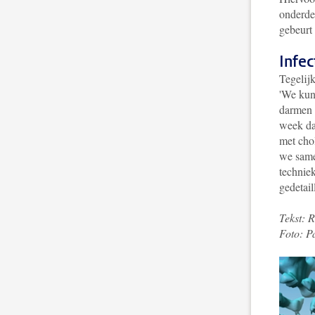
onderde
gebeurt 
Infec
Tegelij
'We kunn
darmen 
week da
met chol
we samen
technie
gedetail
Tekst: 
Foto: P