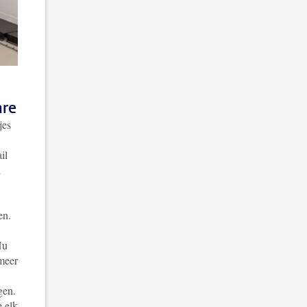
are
jes
il
n
en.
Nu
 meer
gen.
 elk