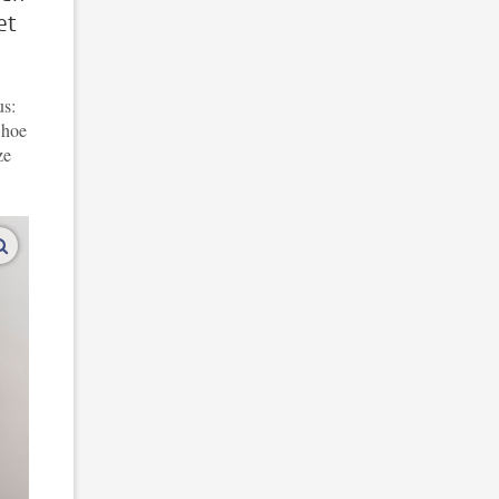
et
us:
 hoe
ze
vergroot afbeeldingen