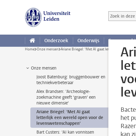
Ga direct naar de inhoud
Zoek in deze 
Zoekterm
Onderzoek
Onderwijs
Samenwerki
Ar
Home
Onze mensen
Ariane Briegel: 'Met AI gaat letterlijk een we
le
Onze mensen
vo
Joost Batenburg: bruggenbouwer en
techniekverbeteraar
le
Alex Brandsen: 'Archeologie-
zoekmachine geeft 'graven' een
nieuwe dimensie'
Bacte
Ariane Briegel: 'Met AI gaat
het p
letterlijk een wereld open voor de
levenswetenschappen'
Razen
Bart Custers: 'AI kan vonnissen
kan z