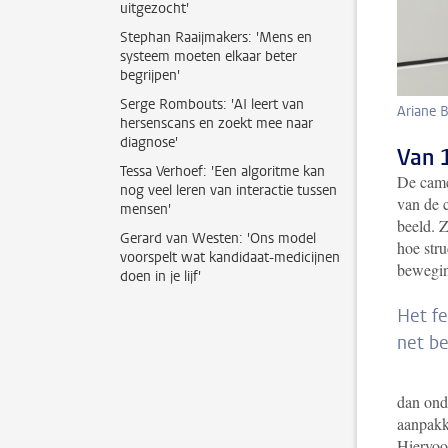
uitgezocht'
Stephan Raaijmakers: 'Mens en
systeem moeten elkaar beter
begrijpen'
Serge Rombouts: 'AI leert van
Ariane B
hersenscans en zoekt mee naar
diagnose'
Van 
Tessa Verhoef: 'Een algoritme kan
De came
nog veel leren van interactie tussen
van de 
mensen'
beeld. Z
Gerard van Westen: 'Ons model
hoe stru
voorspelt wat kandidaat-medicijnen
bewegin
doen in je lijf'
Het fe
net b
dan ond
aanpakke
Hiervoo