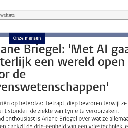
website
ng
Onze mensen
iane Briegel: 'Met AI ga
reld open voor de levenswetenschappen'
tterlijk een wereld open
or de
venswetenschappen'
riën op heterdaad betrapt, diep bevroren terwijl ze
unt stonden de ziekte van Lyme te veroorzaken.
d enthousiast is Ariane Briegel over wat ze allemaa
ien dankzij de drie-eenheid van een vriestechniek, 