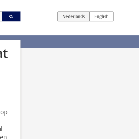
at
 op
l
een