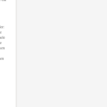
er:
te
hele
ie
rken
men
en