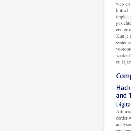
wet- en 
kritisch
implica
gezicht
een groo
Kun je a
systemen
vooroor
werken?
en kijk
Comp
Hack
and 
Digita
Artific
eerder 
analyse
student