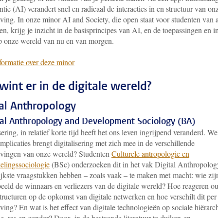
entie (AI) verandert snel en radicaal de interacties in en structuur van on
ing. In onze minor AI and Society, die open staat voor studenten van a
ten, krijg je inzicht in de basisprincipes van AI, en de toepassingen en 
p onze wereld van nu en van morgen.
formatie over deze minor
wint er in de digitale wereld?
tal Anthropology
ral Anthropology and Development Sociology (BA)
sering, in relatief korte tijd heeft het ons leven ingrijpend veranderd. We
implicaties brengt digitalisering met zich mee in de verschillende
vingen van onze wereld? Studenten
Culturele antropologie en
elingssociologie
(BSc) onderzoeken dit in het vak Digital Anthropolog
ijkste vraagstukken hebben – zoals vaak – te maken met macht: wie zij
beeld de winnaars en verliezers van de digitale wereld? Hoe reageren o
ructuren op de opkomst van digitale netwerken en hoe verschilt dit per
ing? En wat is het effect van digitale technologieën op sociale hiërarc
se, ras en gender? Door in de bestaande literatuur te duiken en