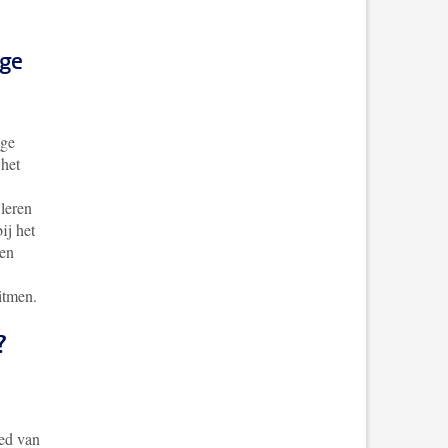
age
age
 het
 leren
ij het
ten
itmen.
?
ied van