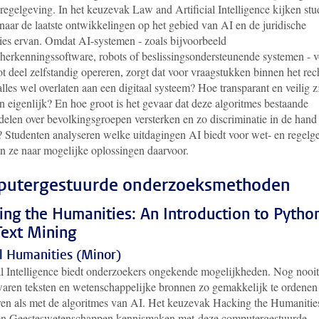
regelgeving. In het keuzevak Law and Artificial Intelligence kijken st
 naar de laatste ontwikkelingen op het gebied van AI en de juridische
ties ervan. Omdat AI-systemen - zoals bijvoorbeeld
sherkenningssoftware, robots of beslissingsondersteunende systemen - 
t deel zelfstandig opereren, zorgt dat voor vraagstukken binnen het rec
lles wel overlaten aan een digitaal systeem? Hoe transparant en veilig z
 eigenlijk? En hoe groot is het gevaar dat deze algoritmes bestaande
delen over bevolkingsgroepen versterken en zo discriminatie in de hand
 Studenten analyseren welke uitdagingen AI biedt voor wet- en regelg
en ze naar mogelijke oplossingen daarvoor.
utergestuurde onderzoeksmethoden
ing the Humanities: An Introduction to Pytho
Text Mining
l Humanities (Minor)
ial Intelligence biedt onderzoekers ongekende mogelijkheden. Nog nooit
waren teksten en wetenschappelijke bronnen zo gemakkelijk te ordenen
ren als met de algoritmes van AI. Het keuzevak Hacking the Humanities
en Geesteswetenschappen kennismaken met deze computergestuurde