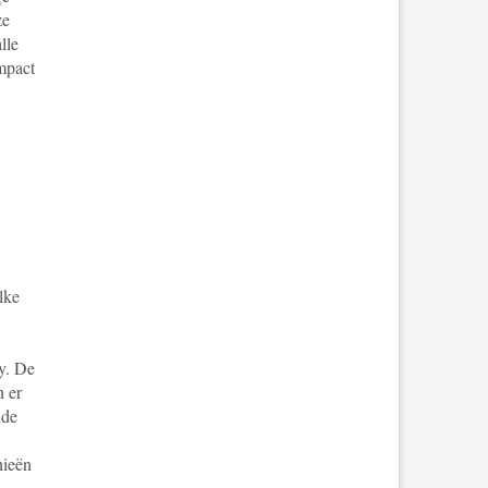
ze
lle
impact
lke
y. De
n er
ude
hieën