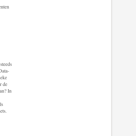
enten
steeds
Data-
ieke
r de
an? In
ls
ets.