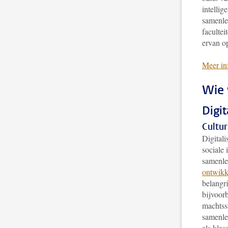
intellig
samenlev
facultei
ervan o
Meer in
Wie 
Digi
Cultu
Digitali
sociale 
samenle
ontwikk
belangr
bijvoor
machtsst
samenlev
als klas