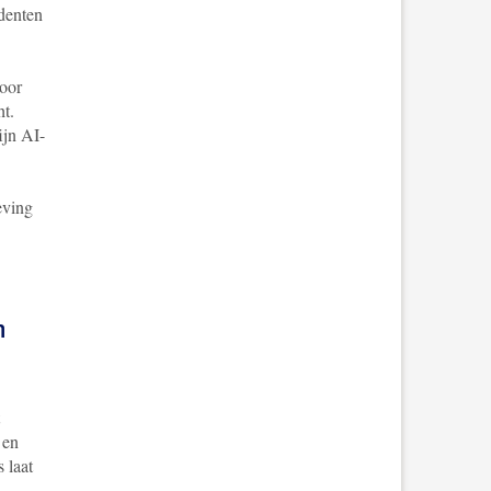
udenten
voor
ht.
ijn AI-
eving
n
 en
 laat