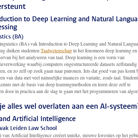
rsteunt
oduction to Deep Learning and Natural Langu
essing
stics (BA)
Linguistics (BA)-vak Introduction to Deep Learning and Natural Langu
ing duiken studenten
Taalwetenschap
in het fenomeen deep learning en
ervan bij het analyseren van taal. Deep learning is een vorm van
tieverwerking waarbij computers ongestructureerde datasets zelfstandig
en, en zo zelf op zoek gaan naar patronen. Iets dat goed van pas komt b
en van data met veel natuurlijke nuances en variatie, zoals taal. Studen
ennis met de basis van deep learningmethoden en leren deze zelf te
en door in practica aan de slag te gaan met het programmeren van algor
je alles wel overlaten aan een AI-systeem
nd Artificial Intelligence
vak Leiden Law School
 van Artificial Intelligence creëert unieke, nieuwe kwesties op het geb