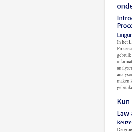
onde
Intr
Proc
Lingui
In het 
Process
gebruik 
informa
analyser
analyser
maken k
gebruik
Kun 
Law a
Keuze
De groei