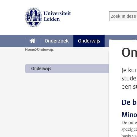
Ga direct naar de inhoud
Zoek in deze 
Zoekterm
Onderzoek
Onderwijs
Samenwerki
On
Home
Onderwijs
Onderwijs
Je ku
stude
een s
De b
Minor
De ontw
speelged
basis va