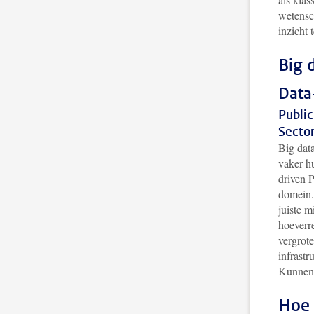
wetensch
inzicht 
Big 
Data
Public
Secto
Big dat
vaker hu
driven P
domein.
juiste 
hoeverr
vergrot
infrastr
Kunnen 
Hoe 