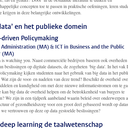
appelijke concepten toe te passen in praktische oefeningen, leren stud
te krijgen in deze belangrijke ontwikkelingen.
data’ en het publieke domein
-driven Policymaking
 Administration (MA) & ICT in Business and the Public
r (MA)
a is watching you. Naast commerciële bedrijven baseren ook overheden 
n beslissingen op digitale datasets, de zogeheten ‘big data’. In het vak 
olicymaking kijken studenten naar het gebruik van big data in het publ
 Wat zijn de voor- en nadelen van deze trend? Beschikt de overheid ove
middelen en kundigheid om met deze nieuwe informatiestromen om te ga
e kan big data de overheid helpen om de betrokkenheid van burgers te
en? We zijn in een tijdperk aanbeland waarin beleid over onderwerpen a
uctuur of gezondheidszorg voor een groot deel gebaseerd wordt op datas
we vertrouwen op deze op data gestoelde beslissingen?
deep learning de taalwetenschap