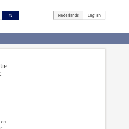
tie
t
s op
ge