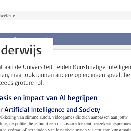
website
ng
Onze mensen
derwijs
nt aan de Universiteit Leiden Kunstmatige Intelligen
ren, maar ook binnen andere opleidingen speelt he
teeds grotere rol.
asis en impact van AI begrijpen
 Artificial Intelligence and Society
ikkeling van slimme auto’s, videogames die zich aanpassen aan jouw
rag, de politie die je buurt een risicoscore toekent, verzekeringspremie
n je gedrag, of het vinden van je perfecte match via een app: kunstmati