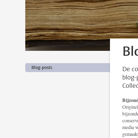
Bl
Blog-posts
De co
blog-
Collec
Bijzond
Origine
bijzonde
conserv
media wa
gemaakt