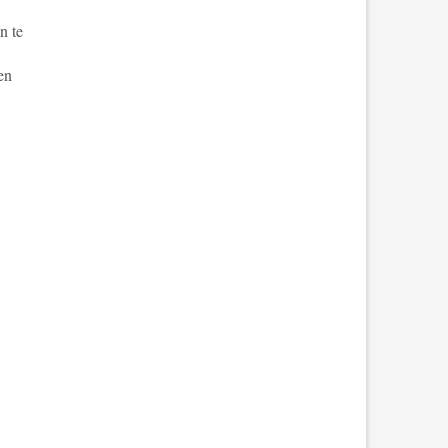
n te
en
 afbeeldingen