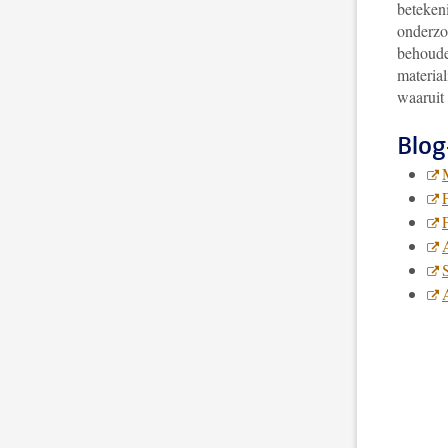
beteken
onderzoe
behouden
material
waaruit 
Blog