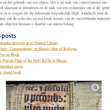
is en het gebruik van een object. Het is de taak van conservatoren om
k daarnaar te stimuleren en de taak van een restaurator om al die spore
 en te zorgen dat die informatie toegankelijk blijft. Aandacht voor de
iteit van de collecties en een brede kennis van de verschillende material
de objecten bestaan is daarbij van uiterst belang.
-posts
Mundus Inversus in a Chained Library
Paper ‘Campanilismo’ on Blaeu’s Map of Bologna
Pop-up Book
A Pop-up Plate of the Holy Ka’ba in Mecca
Shrunken pages
A closed book
vergroot