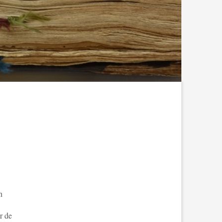
n
r de