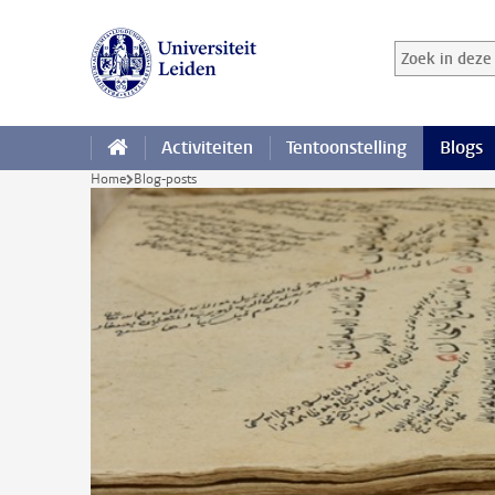
Ga direct naar de inhoud
Zoek in deze 
Zoekterm
Activiteiten
Tentoonstelling
Blogs
Home
Blog-posts