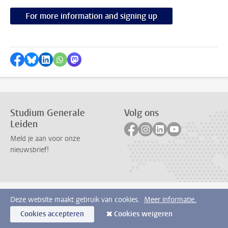
For more information and signing up
Delen op Facebook
Delen via Bluesky
Delen op LinkedIn
Delen via WhatsApp
Delen via Mastodon
Studium Generale
Volg ons
Leiden
Volg ons op facebook
Volg ons op instagram
Volg ons op linkedi
Volg ons op yo
Meld je aan voor onze
nieuwsbrief!
Deze website maakt gebruik van cookies.
Meer informatie.
Cookies accepteren
Cookies weigeren