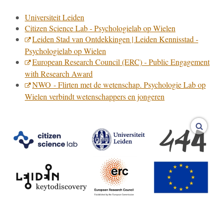
Universiteit Leiden
Citizen Science Lab - Psychologielab op Wielen
Leiden Stad van Ontdekkingen | Leiden Kennisstad -
Psychologielab op Wielen
European Research Council (ERC) - Public Engagement
with Research Award
NWO - Flirten met de wetenschap. Psychologie Lab op
Wielen verbindt wetenschappers en jongeren
vergro