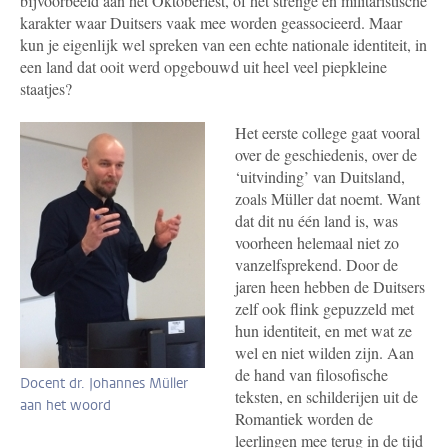
bijvoorbeeld aan het Oktoberfest, of het strenge en militaristische
karakter waar Duitsers vaak mee worden geassocieerd. Maar
kun je eigenlijk wel spreken van een echte nationale identiteit, in
een land dat ooit werd opgebouwd uit heel veel piepkleine
staatjes?
Het eerste college gaat vooral
over de geschiedenis, over de
‘uitvinding’ van Duitsland,
zoals Müller dat noemt. Want
dat dit nu één land is, was
voorheen helemaal niet zo
vanzelfsprekend. Door de
jaren heen hebben de Duitsers
zelf ook flink gepuzzeld met
hun identiteit, en met wat ze
wel en niet wilden zijn. Aan
de hand van filosofische
Docent dr. Johannes Müller
teksten, en schilderijen uit de
aan het woord
Romantiek worden de
leerlingen mee terug in de tijd