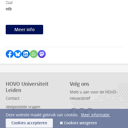
Zaal
ntb
Meer info
Delen op Facebook
Delen via Bluesky
Delen op LinkedIn
Delen via WhatsApp
Delen via Mastodon
HOVO Universiteit
Volg ons
Leiden
Meld u aan voor de HOVO-
Contact
nieuwsbrief
Veelgestelde vragen
Volg ons op facebook
Volg ons op linkedin
Volg ons op youtub
Deze website maakt gebruik van cookies.
Meer informatie.
Cookies accepteren
Cookies weigeren