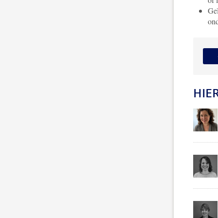
Geï
ond
HIER