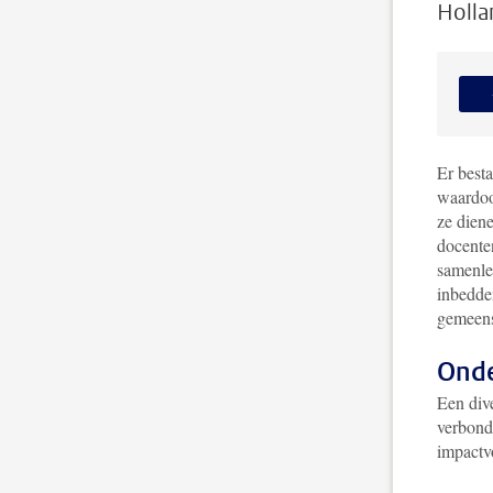
Holla
Er besta
waardoo
ze dien
docente
samenlev
inbedde
gemeens
Onde
Een dive
verbond
impactv