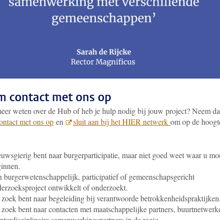
 contact met ons op
meer weten over de Hub of heb je hulp nodig bij jouw project? Neem d
ontact met ons op
en
sluit aan bij het HIER netwerk
om op de hoogte
.
uwsgierig bent naar burgerparticipatie, maar niet goed weet waar u mo
innen.
 burgerwetenschappelijk, participatief of gemeenschapsgericht
erzoeksproject ontwikkelt of onderzoekt.
zoek bent naar begeleiding bij verantwoorde betrokkenheidspraktijken
zoek bent naar contacten met maatschappelijke partners, buurtnetwerk
interdisciplinaire samenwerkingspartners in de regio.