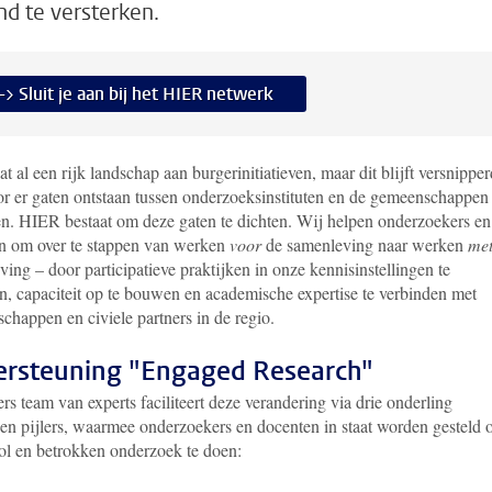
nd te versterken.
-> Sluit je aan bij het HIER netwerk
at al een rijk landschap aan burgerinitiatieven, maar dit blijft versnipper
r er gaten ontstaan tussen onderzoeksinstituten en de gemeenschappen
en. HIER bestaat om deze gaten te dichten. Wij helpen onderzoekers en
n om over te stappen van werken
voor
de samenleving naar werken
me
ing – door participatieve praktijken in onze kennisinstellingen te
n, capaciteit op te bouwen en academische expertise te verbinden met
chappen en civiele partners in de regio.
rsteuning "Engaged Research"
rs team van experts faciliteert deze verandering via drie onderling
en pijlers, waarmee onderzoekers en docenten in staat worden gesteld
ol en betrokken onderzoek te doen: