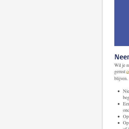
Neem
Wil je 
gerust
c
blijven
Nie
beg
Een
ond
Op 
Op 
of 