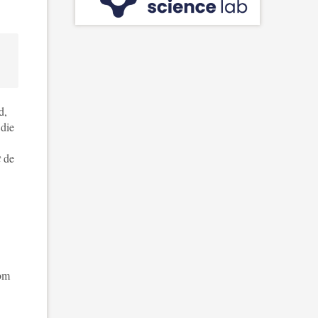
d,
 die
t
de
 om