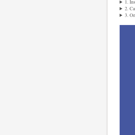
1. In
2. C
3. On