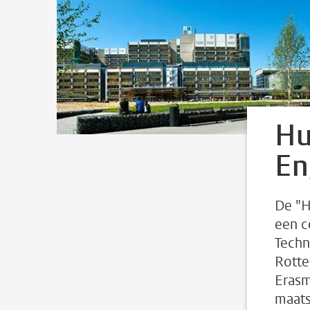
Hu
En
De "H
een c
Techn
Rotte
Erasm
maats