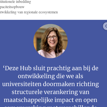
stitutionele inbedding
apaciteitsopbouw
twikkeling van regionale ecosystemen