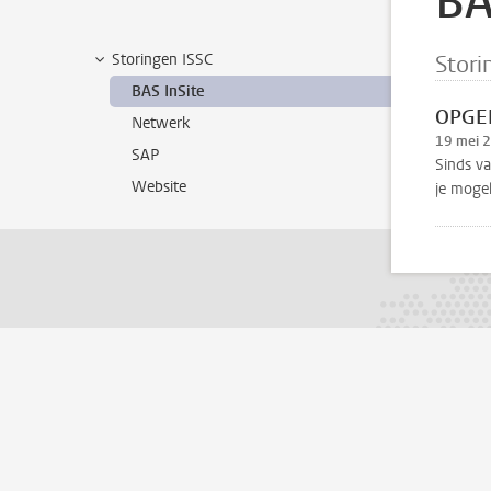
BA
Storingen ISSC
Stori
BAS InSite
OPGEL
Netwerk
19 mei 
SAP
Sinds v
Website
je mogel