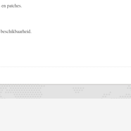
s en patches.
 beschikbaarheid.
pp
todon