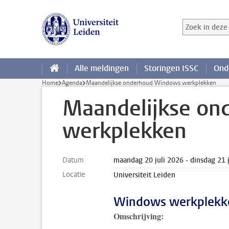
Ga direct naar de inhoud
Zoek in deze 
Zoekterm
Alle meldingen
Storingen ISSC
Ond
Home
Agenda
Maandelijkse onderhoud Windows werkplekken
Maandelijkse o
werkplekken
Datum
maandag 20 juli 2026 - dinsdag 21 
Locatie
Universiteit Leiden
Windows werkplekke
Omschrijving: