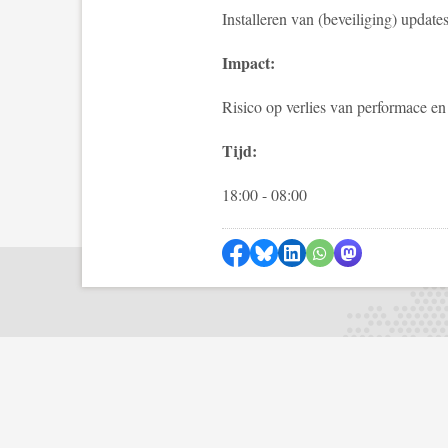
Installeren van (beveiliging) update
Impact:
Risico op verlies van performace en
Tijd:
18:00 - 08:00
Delen op Facebook
Delen via Bluesky
Delen op LinkedIn
Delen via WhatsA
Delen via Mas