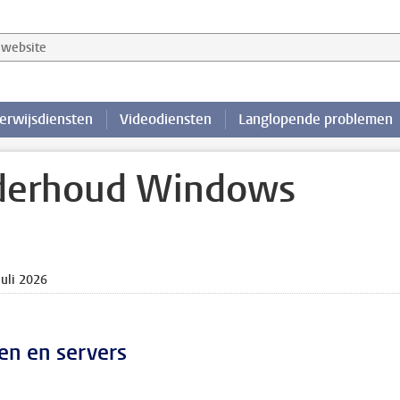
website
erwijsdiensten
Videodiensten
Langlopende problemen
nderhoud Windows
juli 2026
n en servers