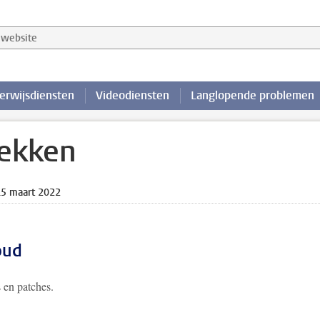
website
erwijsdiensten
Videodiensten
Langlopende problemen
ekken
15 maart 2022
oud
s en patches.