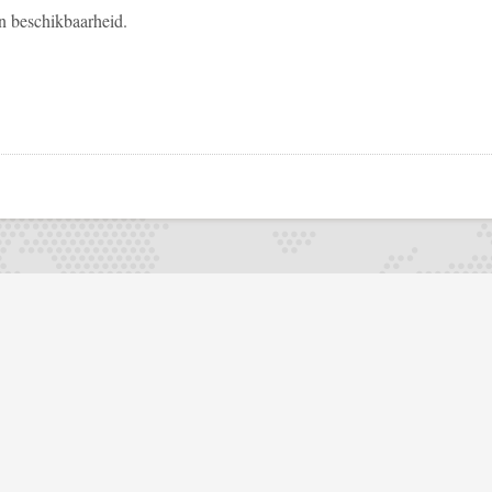
n beschikbaarheid.
pp
todon