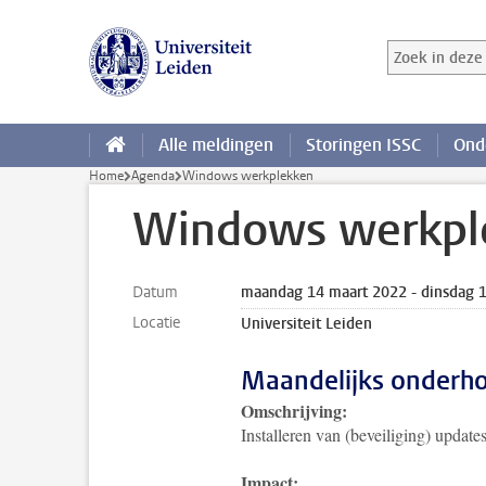
Ga direct naar de inhoud
Zoek in deze 
Zoekterm
Alle meldingen
Storingen ISSC
Ond
Home
Agenda
Windows werkplekken
Windows werkpl
Datum
maandag 14 maart 2022 - dinsdag 
Locatie
Universiteit Leiden
Maandelijks onderh
Omschrijving:
Installeren van (beveiliging) update
Impact: