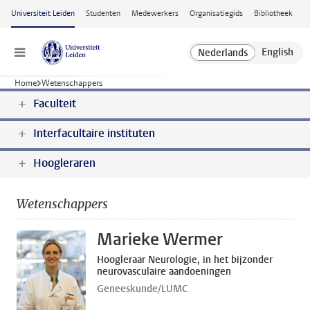
Ga naar hoofdinhoud
Universiteit Leiden
Studenten
Medewerkers
Organisatiegids
Bibliotheek
Menu
Home
Wetenschappers
Faculteit
Interfacultaire instituten
Hoogleraren
Wetenschappers
Marieke Wermer
Hoogleraar Neurologie, in het bijzonder
neurovasculaire aandoeningen
Geneeskunde/LUMC