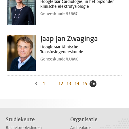
Hoogleraar Cardiologie, in het bijzonder
klinische elektrofysiologie
Geneeskunde/LUMC
Jaap Jan Zwaginga
Hoogleraar Klinische
Transfusiegeneeskunde
Geneeskunde/LUMC
1
Naar eerste pagina, pagina
...
12
Naar pagina
13
Naar pagina
14
Naar pagina
15
Naar pagina
16
Huidige pagina, pa
Naar vorige pagina, pagina 15
Studiekeuze
Organisatie
Bacheloropleidingen
Archeologie