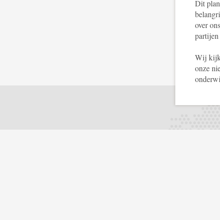
Dit pla
belangri
over on
partije
Wij kij
onze ni
onderwi