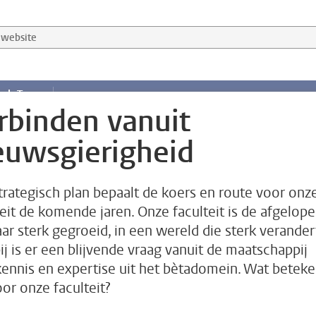
website
sch Team
rbinden vanuit
ierigheid
euwsgierigheid
trategisch plan bepaalt de koers en route voor onz
teit de komende jaren. Onze faculteit is de afgelop
aar sterk gegroeid, in een wereld die sterk verander
ij is er een blijvende vraag vanuit de maatschappij
kennis en expertise uit het bètadomein. Wat beteke
oor onze faculteit?