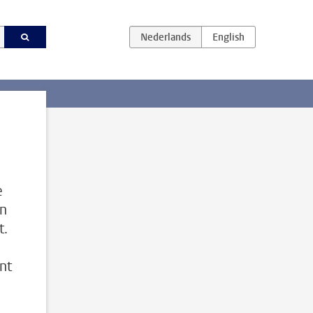
e
en
t.
nt