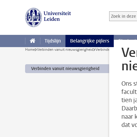
Ga direct naar de inhoud
Zoek in deze 
Zoekterm
Tijdslijn
Belangrijke pijlers
Strategi
Ve
Home
Verbinden vanuit nieuwsgierigheid
Verbinden vanuit nieuwsg
ni
Verbinden vanuit nieuwsgierigheid
Ons s
facul
tien j
Daarb
naar 
dat v