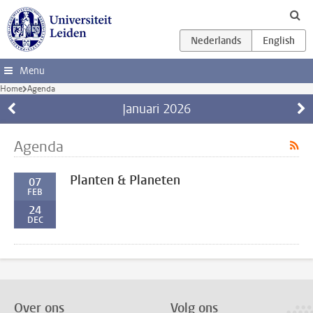
Ga direct naar de inhoud
Menu
Home
Agenda
Januari
2026
Agenda
Planten & Planeten
07
FEB
24
DEC
Over ons
Volg ons