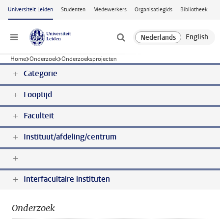
Ga naar hoofdinhoud
Universiteit Leiden
Studenten
Medewerkers
Organisatiegids
Bibliotheek
Menu
Home
Onderzoek
Onderzoeksprojecten
Categorie
Looptijd
Faculteit
Instituut/afdeling/centrum
Interfacultaire instituten
Onderzoek