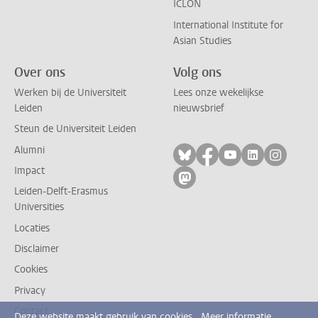
ICLON
International Institute for
Asian Studies
Over ons
Volg ons
Werken bij de Universiteit
Lees onze wekelijkse
Leiden
nieuwsbrief
Steun de Universiteit Leiden
Alumni
Volg ons op bluesky
Volg ons op facebo
Volg ons op yo
Volg ons op
Volg on
Impact
Volg ons op mastodon
Leiden-Delft-Erasmus
Universities
Locaties
Disclaimer
Cookies
Privacy
Contact
Deze website maakt gebruik van cookies.
Meer informatie.