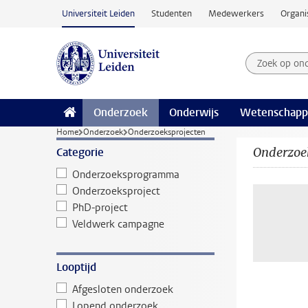
Ga naar hoofdinhoud
Universiteit Leiden
Studenten
Medewerkers
Organi
Zoek op on
Zoekterm
Onderzoek
Onderwijs
Wetenschapp
Home
Onderzoek
Onderzoeksprojecten
Onderzoe
Categorie
Onderzoeksprogramma
Onderzoeksproject
PhD-project
Veldwerk campagne
Looptijd
Afgesloten onderzoek
Lopend onderzoek