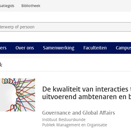
satiegids
Bibliotheek
derwerp of persoon en selecteer categorie
ers
Over ons
Samenwerking
Faculteiten
Campus
k
De kwaliteit van interacties
uitvoerend ambtenaren en 
Governance and Global Affairs
Instituut Bestuurskunde
Publiek Management en Organisatie