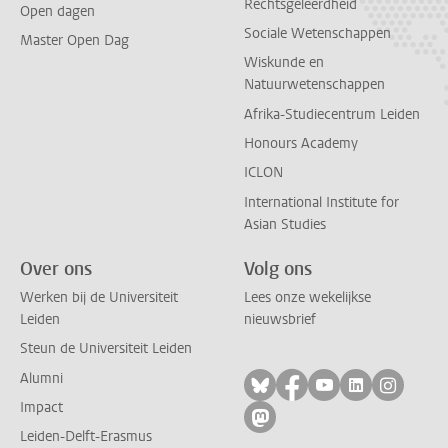
Rechtsgeleerdheid
Open dagen
Sociale Wetenschappen
Master Open Dag
Wiskunde en
Natuurwetenschappen
Afrika-Studiecentrum Leiden
Honours Academy
ICLON
International Institute for
Asian Studies
Over ons
Volg ons
Werken bij de Universiteit
Lees onze wekelijkse
Leiden
nieuwsbrief
Steun de Universiteit Leiden
Alumni
Volg ons op bluesky
Volg ons op facebo
Volg ons op yo
Volg ons op
Volg on
Impact
Volg ons op mastodon
Leiden-Delft-Erasmus