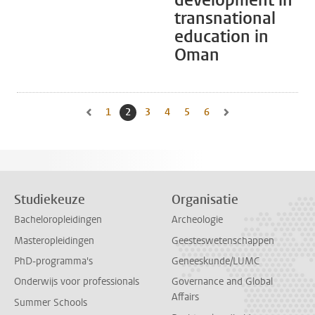
development in
transnational
education in
Oman
1
Naar pagina
2
Huidige pagina, pagina
3
Naar pagina
4
Naar pagina
5
Naar pagina
6
Naar pagina
Naar vorige pagina, pagina 1
Naar volgende pagina, 
Studiekeuze
Organisatie
Bacheloropleidingen
Archeologie
Masteropleidingen
Geesteswetenschappen
PhD-programma's
Geneeskunde/LUMC
Onderwijs voor professionals
Governance and Global
Affairs
Summer Schools