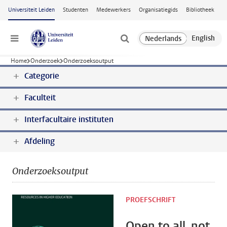
Ga naar hoofdinhoud
Universiteit Leiden
Studenten
Medewerkers
Organisatiegids
Bibliotheek
Menu
Home
Onderzoek
Onderzoeksoutput
Categorie
Faculteit
Interfacultaire instituten
Afdeling
Onderzoeksoutput
PROEFSCHRIFT
Open to all, not