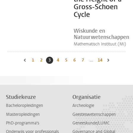
Gross-Schoen
Cycle
Wiskunde en
Natuurwetenschappen
Mathematisch Instituut (MI)
1
Naar pagina
2
Naar pagina
3
Huidige pagina, pagina
4
Naar pagina
5
Naar pagina
6
Naar pagina
7
Naar pagina
...
14
Naar laatste pagi
Naar vorige pagina, pagina 2
Naar volgende 
Studiekeuze
Organisatie
Bacheloropleidingen
Archeologie
Masteropleidingen
Geesteswetenschappen
PhD-programma's
Geneeskunde/LUMC
Onderwijs voor professionals
Governance and Global