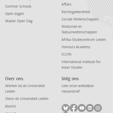
Affairs
Summer Schools
Rechtsgeleerdheid
Open dagen
Sociale Wetenschappen
Master Open Dag
Wiskunde en
Natuurwetenschappen
Afrika-Studiecentrum Leiden
Honours Academy
ICLON
International Institute for
Asian Studies
Over ons
Volg ons
Werken bij de Universiteit
Lees onze wekelijkse
Leiden
nieuwsbrief
Steun de Universiteit Leiden
Alumni
Volg ons op bluesky
Volg ons op facebo
Volg ons op yo
Volg ons op
Volg on