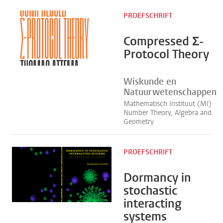
PROEFSCHRIFT
Compressed Σ-
Protocol Theory
Wiskunde en
Natuurwetenschappen
Mathematisch Instituut (MI)
Number Theory, Algebra and
Geometry
PROEFSCHRIFT
Dormancy in
stochastic
interacting
systems