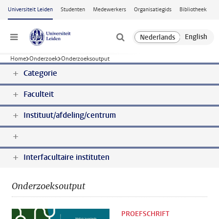
Ga naar hoofdinhoud
Universiteit Leiden
Studenten
Medewerkers
Organisatiegids
Bibliotheek
Menu
Home
Onderzoek
Onderzoeksoutput
Categorie
Faculteit
Instituut/afdeling/centrum
Interfacultaire instituten
Onderzoeksoutput
PROEFSCHRIFT