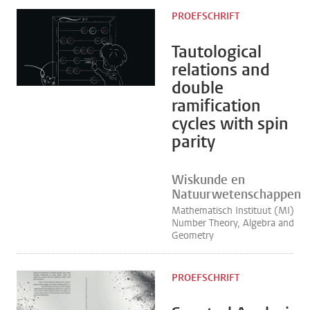
PROEFSCHRIFT
Tautological
relations and
double
ramification
cycles with spin
parity
Wiskunde en
Natuurwetenschappen
Mathematisch Instituut (MI)
Number Theory, Algebra and
Geometry
PROEFSCHRIFT