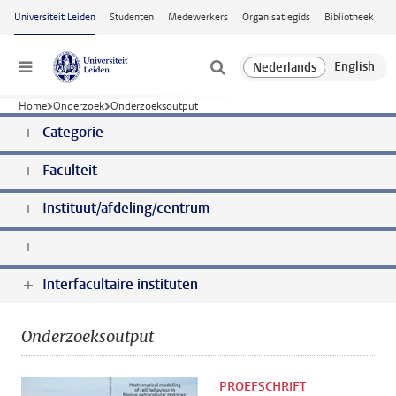
Ga naar hoofdinhoud
Universiteit Leiden
Studenten
Medewerkers
Organisatiegids
Bibliotheek
Menu
Home
Onderzoek
Onderzoeksoutput
Categorie
Faculteit
Instituut/afdeling/centrum
Interfacultaire instituten
Onderzoeksoutput
PROEFSCHRIFT