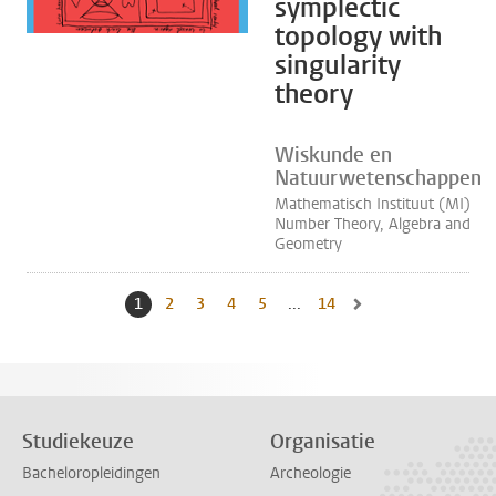
symplectic
topology with
singularity
theory
Wiskunde en
Natuurwetenschappen
Mathematisch Instituut (MI)
Number Theory, Algebra and
Geometry
1
Huidige pagina, pagina
2
Naar pagina
3
Naar pagina
4
Naar pagina
5
Naar pagina
...
14
Naar laatste pagina, pag
Naar volgende pagina, 
Studiekeuze
Organisatie
Bacheloropleidingen
Archeologie