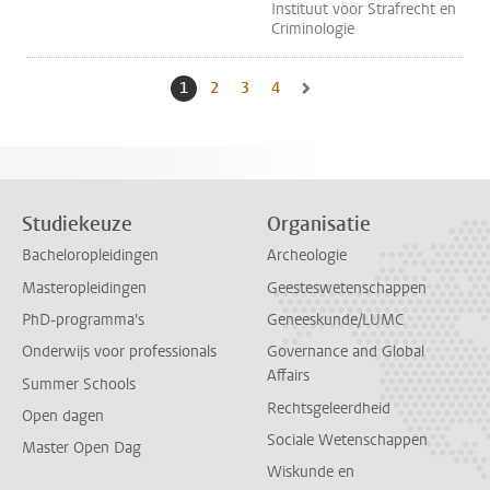
Instituut voor Strafrecht en
Criminologie
1
Huidige pagina, pagina
2
Naar pagina
3
Naar pagina
4
Naar pagina
Naar volgende pagina, pagina 2
Studiekeuze
Organisatie
Bacheloropleidingen
Archeologie
Masteropleidingen
Geesteswetenschappen
PhD-programma's
Geneeskunde/LUMC
Onderwijs voor professionals
Governance and Global
Affairs
Summer Schools
Rechtsgeleerdheid
Open dagen
Sociale Wetenschappen
Master Open Dag
Wiskunde en