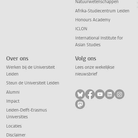
Natuurwetenschappen
Afrika-Studiecentrum Leiden
Honours Academy
ICLON
International Institute for
Asian Studies
Over ons
Volg ons
Werken bij de Universiteit
Lees onze wekelijkse
Leiden
nieuwsbrief
Steun de Universiteit Leiden
Alumni
Volg ons op bluesky
Volg ons op facebo
Volg ons op yo
Volg ons op
Volg on
Impact
Volg ons op mastodon
Leiden-Delft-Erasmus
Universities
Locaties
Disclaimer