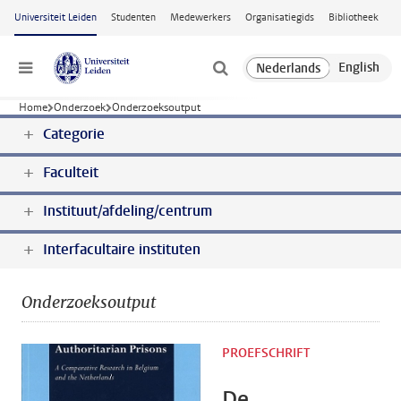
Ga naar hoofdinhoud
Universiteit Leiden
Studenten
Medewerkers
Organisatiegids
Bibliotheek
Menu
Home
Onderzoek
Onderzoeksoutput
Categorie
Faculteit
Instituut/afdeling/centrum
Interfacultaire instituten
Onderzoeksoutput
PROEFSCHRIFT
De