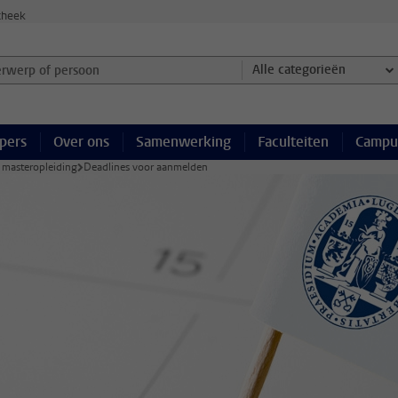
theek
werp of persoon en selecteer categorie
Alle categorieën
pers
Over ons
Samenwerking
Faculteiten
Campu
 masteropleiding
Deadlines voor aanmelden