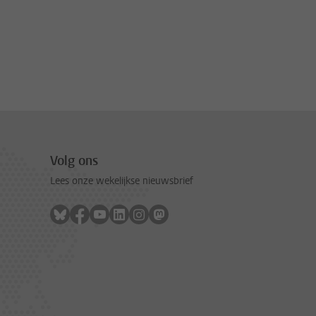
Volg ons
Lees onze wekelijkse nieuwsbrief
Volg ons op bluesky
Volg ons op facebook
Volg ons op youtube
Volg ons op linkedin
Volg ons op instagram
Volg ons op mastodon