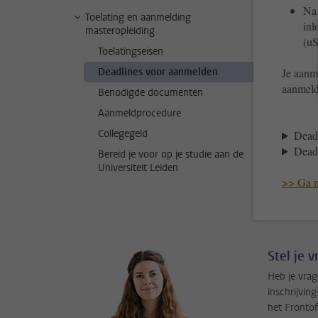
Na 
Toelating en aanmelding
inl
masteropleiding
(uS
Toelatingseisen
Deadlines voor aanmelden
Je aanm
aanmeld
Benodigde documenten
Aanmeldprocedure
Collegegeld
Deadl
Deadl
Bereid je voor op je studie aan de
Universiteit Leiden
>> Ga n
Stel je 
Heb je vrag
inschrijvi
het Frontof