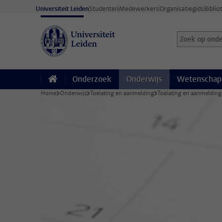
Ga direct naar de inhoud
Universiteit Leiden
Studenten
Medewerkers
Organisatiegids
Biblio
Zoek op onder
Zoekterm
Onderzoek
Onderwijs
Wetenschap
Home
Onderwijs
Toelating en aanmelding
Toelating en aanmelding