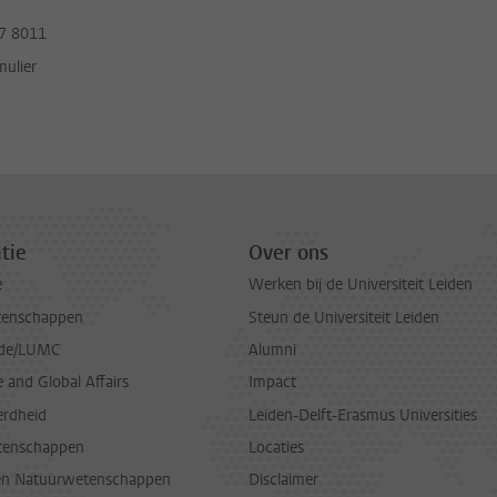
7 8011
mulier
tie
Over ons
e
Werken bij de Universiteit Leiden
tenschappen
Steun de Universiteit Leiden
de/LUMC
Alumni
and Global Affairs
Impact
erdheid
Leiden-Delft-Erasmus Universities
tenschappen
Locaties
en Natuurwetenschappen
Disclaimer