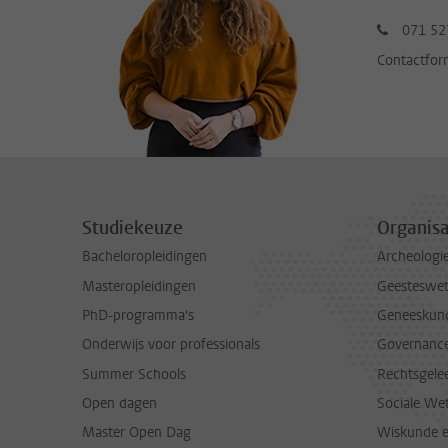
071 52
Contactfor
Studiekeuze
Organisa
Bacheloropleidingen
Archeologi
Masteropleidingen
Geesteswe
PhD-programma's
Geneeskun
Onderwijs voor professionals
Governance 
Summer Schools
Rechtsgele
Open dagen
Sociale We
Master Open Dag
Wiskunde 