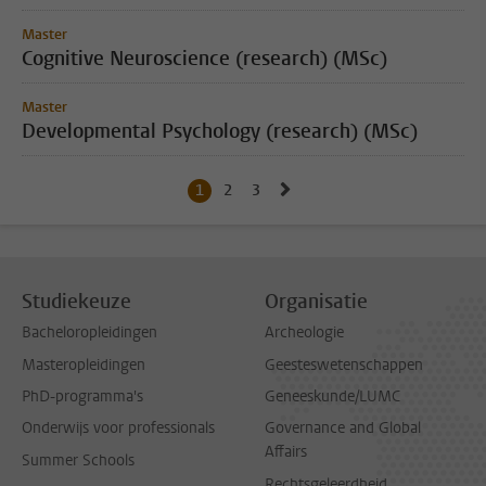
Master
Cognitive Neuroscience (research) (MSc)
Master
Developmental Psychology (research) (MSc)
Naar volgende pagina, pag
1
Huidige pagina, pagina
2
Naar pagina
3
Naar pagina
Studiekeuze
Organisatie
Bacheloropleidingen
Archeologie
Masteropleidingen
Geesteswetenschappen
PhD-programma's
Geneeskunde/LUMC
Onderwijs voor professionals
Governance and Global
Affairs
Summer Schools
Rechtsgeleerdheid