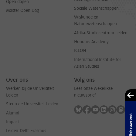
Open dagen
Sociale Wetenschappen
Master Open Dag
Wiskunde en
Natuurwetenschappen
Afrika-Studiecentrum Leiden
Honours Academy
ICLON
International Institute for
Asian Studies
Over ons
Volg ons
Werken bij de Universiteit
Lees onze wekelijkse
Leiden
nieuwsbrief
Steun de Universiteit Leiden
Volg ons op bluesky
Volg ons op facebook
Volg ons op youtub
Volg ons op li
Volg ons o
Volg 
Alumni
Studiekeuzetest
Impact
Leiden-Delft-Erasmus