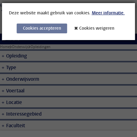
Ga direct naar de inhoud
Universiteit Leiden
Studenten
Medewerkers
Organisatiegids
Bibliotheek
Deze website maakt gebruik van cookies.
Meer informatie.
Cookies accepteren
Cookies weigeren
Menu
Home
Onderwijs
Opleidingen
Opleiding
Type
Onderwijsvorm
Voertaal
Locatie
Interessegebied
Faculteit