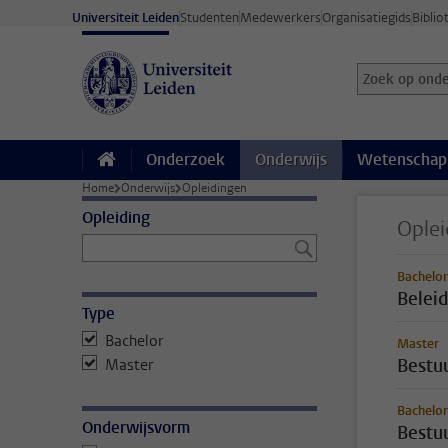
Ga direct naar de inhoud
Universiteit Leiden
Studenten
Medewerkers
Organisatiegids
Biblio
Zoek op onder
Zoekterm
Onderzoek
Onderwijs
Wetenschap
Home
Onderwijs
Opleidingen
Opleiding
Oplei
Bachelor
Beleid
Type
Bachelor
Master
Bestu
Master
Bachelor
Onderwijsvorm
Bestu