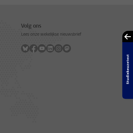
Volg ons
Lees onze wekelijkse nieuwsbrief
Volg ons op bluesky
Volg ons op facebook
Volg ons op youtube
Volg ons op linkedin
Volg ons op instagram
Volg ons op mastodon
Studiekeuzetest