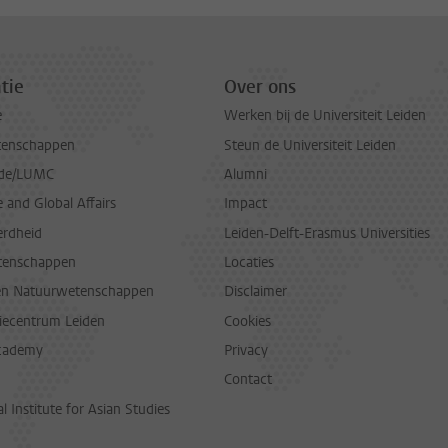
tie
Over ons
e
Werken bij de Universiteit Leiden
tenschappen
Steun de Universiteit Leiden
de/LUMC
Alumni
and Global Affairs
Impact
erdheid
Leiden-Delft-Erasmus Universities
tenschappen
Locaties
en Natuurwetenschappen
Disclaimer
diecentrum Leiden
Cookies
cademy
Privacy
Contact
l Institute for Asian Studies