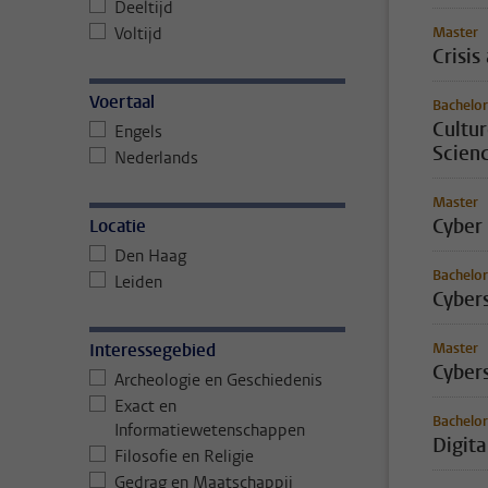
Deeltijd
Voltijd
Master
Crisi
Voertaal
Bachelor
Cultur
Engels
Scienc
Nederlands
Master
Cyber
Locatie
Den Haag
Bachelor
Leiden
Cyber
Interessegebied
Master
Cyber
Archeologie en Geschiedenis
Exact en
Bachelor
Informatiewetenschappen
Digita
Filosofie en Religie
Gedrag en Maatschappij