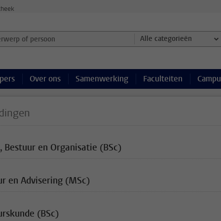
theek
werp of persoon en selecteer categorie
Alle categorieën
pers
Over ons
Samenwerking
Faculteiten
Campu
dingen
, Bestuur en Organisatie (BSc)
ur en Advisering (MSc)
urskunde (BSc)