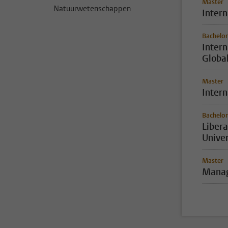
Master
Natuurwetenschappen
Inter
Bachelor
Intern
Globa
Master
Inter
Bachelor
Libera
Univer
Master
Manag