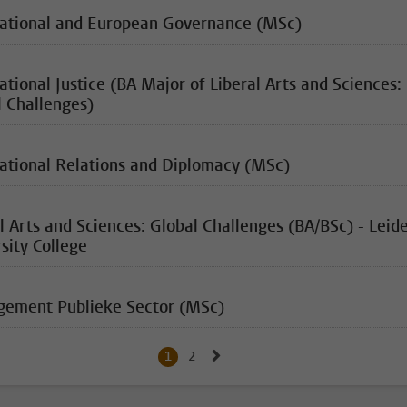
national and European Governance (MSc)
ational Justice (BA Major of Liberal Arts and Sciences:
l Challenges)
national Relations and Diplomacy (MSc)
l Arts and Sciences: Global Challenges (BA/BSc) - Leid
sity College
ement Publieke Sector (MSc)
Naar volgende pagina, pagina 
1
Huidige pagina, pagina
2
Naar pagina