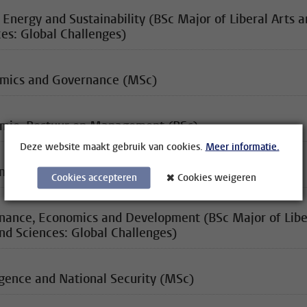
 Energy and Sustainability (BSc Major of Liberal Arts 
es: Global Challenges)
mics and Governance (MSc)
mie, Bestuur en Management (BSc)
Deze website maakt gebruik van cookies.
Meer informatie.
nance of Crisis (MSc)
Cookies accepteren
Cookies weigeren
nance, Economics and Development (BSc Major of Libe
nd Sciences: Global Challenges)
igence and National Security (MSc)