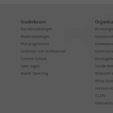
Studiekeuze
Organisa
Bacheloropleidingen
Archeologi
Masteropleidingen
Geesteswe
PhD-programma's
Geneeskun
Onderwijs voor professionals
Governance 
Summer Schools
Rechtsgele
Open dagen
Sociale We
Master Open Dag
Wiskunde 
Afrika-Stu
Honours A
ICLON
Internationa