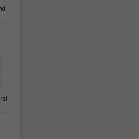
and
ral