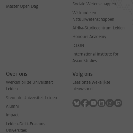
Sociale Wetenschappen
Master Open Dag
Wiskunde en
Natuurwetenschappen
Afrika-Studiecentrum Leiden
Honours Academy
ICLON
International Institute for
Asian Studies
Over ons
Volg ons
Werken bij de Universiteit
Lees onze wekelijkse
Leiden
nieuwsbrief
Steun de Universiteit Leiden
Volg ons op bluesky
Volg ons op facebook
Volg ons op youtub
Volg ons op li
Volg ons o
Volg 
Alumni
Impact
Leiden-Delft-Erasmus
Universities