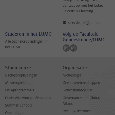
contact op met het Loket
Selectie & Plaatsing.
selectiegnk@lumc.nl
Studeren in het LUMC
Volg de Faculteit
Geneeskunde/LUMC
Alle bacheloropleidingen in
Volg ons op instagram
Volg ons op instagram
het LUMC
Studiekeuze
Organisatie
Bacheloropleidingen
Archeologie
Masteropleidingen
Geesteswetenschappen
PhD-programma's
Geneeskunde/LUMC
Onderwijs voor professionals
Governance and Global
Affairs
Summer Schools
Rechtsgeleerdheid
Open dagen