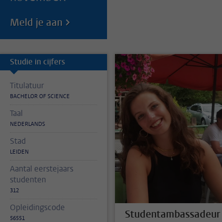
Meld je aan
Studie in cijfers
Titulatuur
BACHELOR OF SCIENCE
Taal
NEDERLANDS
Stad
LEIDEN
Aantal eerstejaars
studenten
312
Opleidingscode
Studentambassadeur
56551