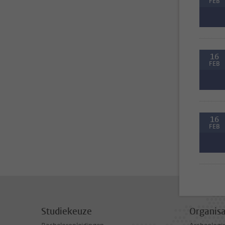
FEB
16
FEB
16
FEB
Studiekeuze
Organisa