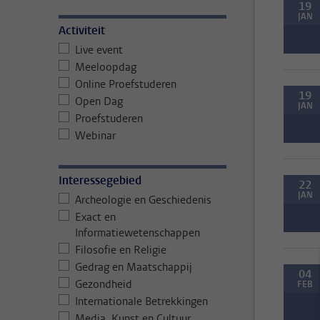
19
JAN
Activiteit
Live event
Meeloopdag
Online Proefstuderen
19
Open Dag
JAN
Proefstuderen
Webinar
Interessegebied
22
JAN
Archeologie en Geschiedenis
Exact en
Informatiewetenschappen
Filosofie en Religie
Gedrag en Maatschappij
04
Gezondheid
FEB
Internationale Betrekkingen
Media, Kunst en Cultuur