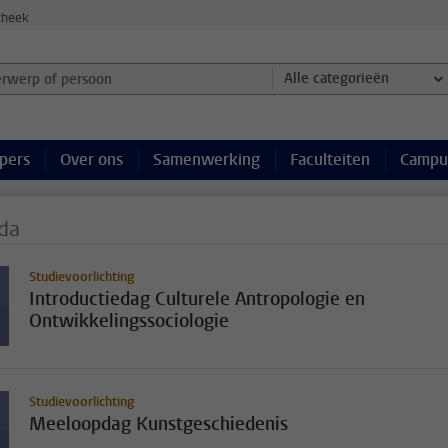
theek
werp of persoon en selecteer categorie
Alle categorieën
pers
Over ons
Samenwerking
Faculteiten
Campu
da
Studievoorlichting
Introductiedag Culturele Antropologie en
Ontwikkelingssociologie
Studievoorlichting
Meeloopdag Kunstgeschiedenis