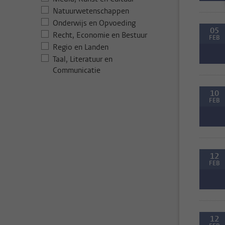
Natuurwetenschappen
Onderwijs en Opvoeding
05
Recht, Economie en Bestuur
FEB
Regio en Landen
Taal, Literatuur en
Communicatie
10
FEB
12
FEB
12