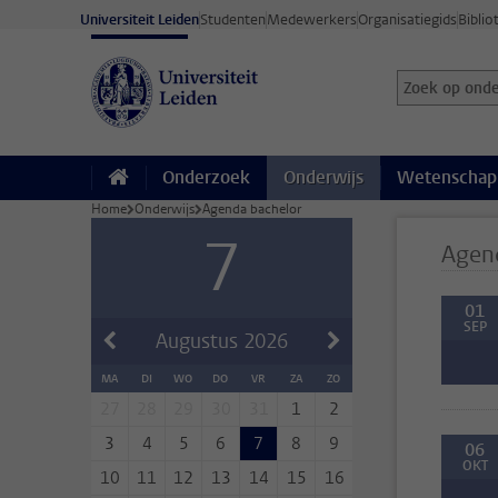
Ga direct naar de inhoud
Universiteit Leiden
Studenten
Medewerkers
Organisatiegids
Biblio
Zoek op onder
Zoekterm
Onderzoek
Onderwijs
Wetenschap
Home
Onderwijs
Agenda bachelor
7
Agen
01
SEP
Augustus
2026
MA
DI
WO
DO
VR
ZA
ZO
27
28
29
30
31
1
2
3
4
5
6
7
8
9
06
OKT
10
11
12
13
14
15
16