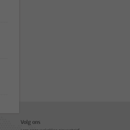
a, pagina 2
Volg ons