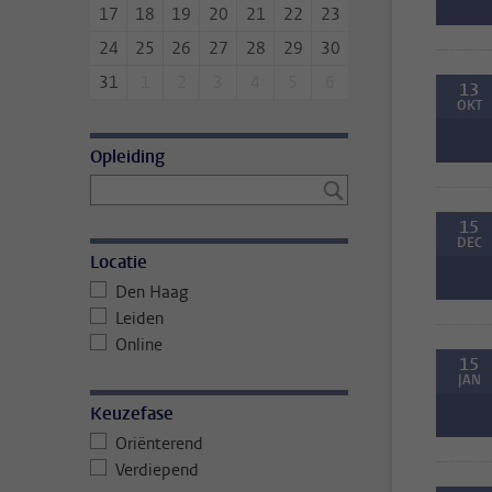
17
18
19
20
21
22
23
24
25
26
27
28
29
30
31
1
2
3
4
5
6
13
OKT
Opleiding
15
DEC
Locatie
Den Haag
Leiden
Online
15
JAN
Keuzefase
Oriënterend
Verdiepend