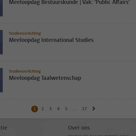
Meeloopdag Bestuurskunde | Vak: 'Public Affairs'
Studievoorlichting
Meeloopdag International Studies
Studievoorlichting
Meeloopdag Taalwetenschap
Naar volgende pagin
1
Huidige pagina, pagina
2
Naar pagina
3
Naar pagina
4
Naar pagina
5
Naar pagina
...
17
Naar laatste pagina, pagina
tie
Over ons