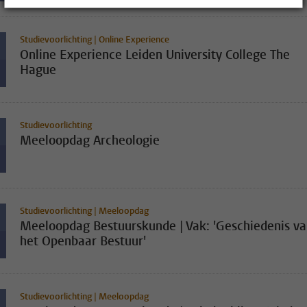
Studievoorlichting | Online Experience
Online Experience Leiden University College The
Hague
Studievoorlichting
Meeloopdag Archeologie
Studievoorlichting | Meeloopdag
Meeloopdag Bestuurskunde | Vak: 'Geschiedenis v
het Openbaar Bestuur'
Studievoorlichting | Meeloopdag