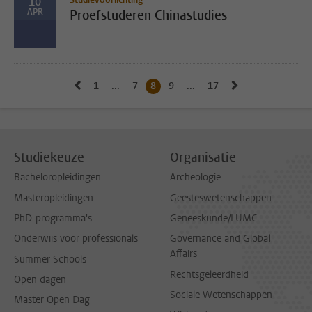
10
APR
Proefstuderen Chinastudies
Naar vorige pagina, pagina 7
Naar volgende 
1
Naar eerste pagina, pagina
...
7
Naar pagina
8
Huidige pagina, pagina
9
Naar pagina
...
17
Naar laatste pagina, p
Studiekeuze
Organisatie
Bacheloropleidingen
Archeologie
Masteropleidingen
Geesteswetenschappen
PhD-programma's
Geneeskunde/LUMC
Onderwijs voor professionals
Governance and Global
Affairs
Summer Schools
Rechtsgeleerdheid
Open dagen
Sociale Wetenschappen
Master Open Dag