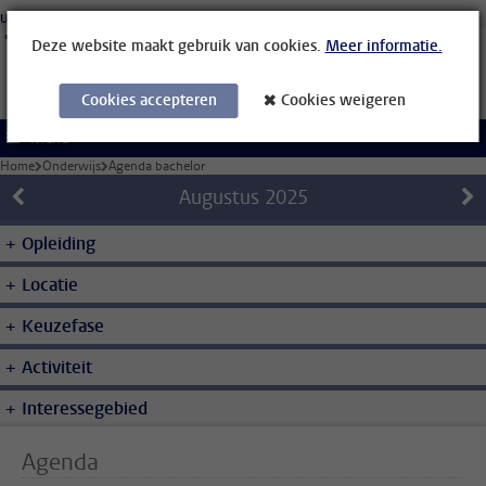
Ga direct naar de inhoud
Universiteit Leiden
Studenten
Medewerkers
Organisatiegids
Bibliotheek
Deze website maakt gebruik van cookies.
Meer informatie.
Cookies accepteren
Cookies weigeren
Menu
Home
Onderwijs
Agenda bachelor
Augustus
2025
Opleiding
Locatie
Keuzefase
Activiteit
Interessegebied
Agenda