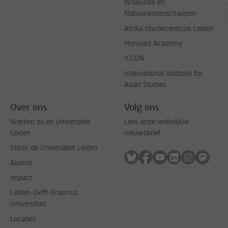
Wiskunde en
Natuurwetenschappen
Afrika-Studiecentrum Leiden
Honours Academy
ICLON
International Institute for
Asian Studies
Over ons
Volg ons
Werken bij de Universiteit
Lees onze wekelijkse
Leiden
nieuwsbrief
Steun de Universiteit Leiden
Volg ons op bluesky
Volg ons op facebook
Volg ons op youtub
Volg ons op li
Volg ons o
Volg 
Alumni
Impact
Leiden-Delft-Erasmus
Universities
Locaties