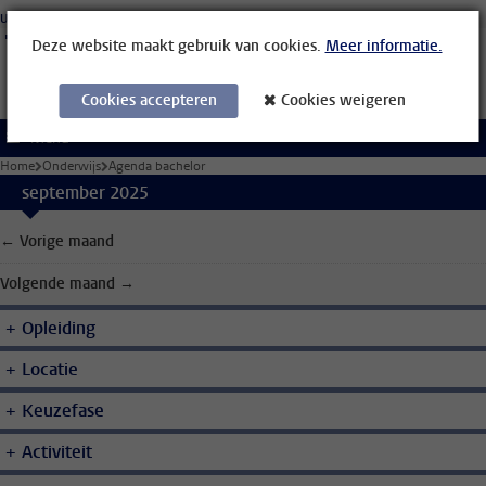
Ga direct naar de inhoud
Universiteit Leiden
Studenten
Medewerkers
Organisatiegids
Bibliotheek
Deze website maakt gebruik van cookies.
Meer informatie.
Cookies accepteren
Cookies weigeren
Menu
Home
Onderwijs
Agenda bachelor
september 2025
← Vorige maand
Volgende maand →
Opleiding
Locatie
Keuzefase
Activiteit