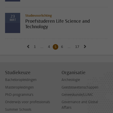
Studievoorlichting
23
MRT
Proefstuderen Life Science and
Technology
Naar vorige pagina, pagina 4
Naar volgende 
1
Naar eerste pagina, pagina
...
4
Naar pagina
5
Huidige pagina, pagina
6
Naar pagina
...
17
Naar laatste pagina, p
Studiekeuze
Organisatie
Bacheloropleidingen
Archeologie
Masteropleidingen
Geesteswetenschappen
PhD-programma's
Geneeskunde/LUMC
Onderwijs voor professionals
Governance and Global
Affairs
Summer Schools