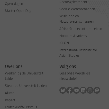
Rechtsgeleerdheid
Open dagen
Sociale Wetenschappen
Master Open Dag
Wiskunde en
Natuurwetenschappen
Afrika-Studiecentrum Leiden
Honours Academy
ICLON
International Institute for
Asian Studies
Over ons
Volg ons
Werken bij de Universiteit
Lees onze wekelijkse
Leiden
nieuwsbrief
Steun de Universiteit Leiden
Volg ons op bluesky
Volg ons op facebook
Volg ons op youtub
Volg ons op li
Volg ons o
Volg 
Alumni
Impact
Leiden-Delft-Erasmus