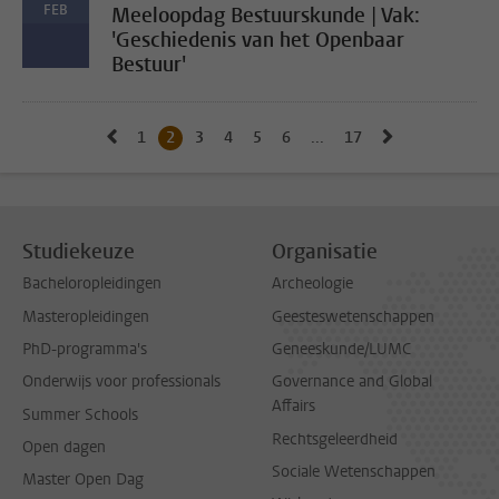
FEB
Meeloopdag Bestuurskunde | Vak:
'Geschiedenis van het Openbaar
Bestuur'
Naar vorige pagina, pagina 1
Naar volgende
1
Naar pagina
2
Huidige pagina, pagina
3
Naar pagina
4
Naar pagina
5
Naar pagina
6
Naar pagina
...
17
Naar laatste pagina,
Studiekeuze
Organisatie
Bacheloropleidingen
Archeologie
Masteropleidingen
Geesteswetenschappen
PhD-programma's
Geneeskunde/LUMC
Onderwijs voor professionals
Governance and Global
Affairs
Summer Schools
Rechtsgeleerdheid
Open dagen
Sociale Wetenschappen
Master Open Dag