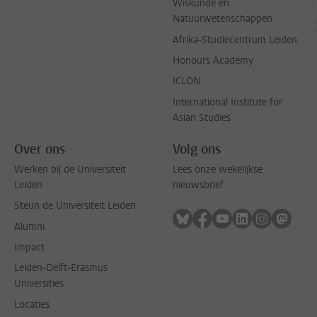
Wiskunde en
Natuurwetenschappen
Afrika-Studiecentrum Leiden
Honours Academy
ICLON
International Institute for
Asian Studies
Over ons
Volg ons
Werken bij de Universiteit
Lees onze wekelijkse
Leiden
nieuwsbrief
Steun de Universiteit Leiden
Volg ons op bluesky
Volg ons op facebook
Volg ons op youtub
Volg ons op li
Volg ons o
Volg 
Alumni
Impact
Leiden-Delft-Erasmus
Universities
Locaties