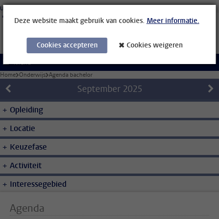
Ga direct naar de inhoud
Universiteit Leiden
Studenten
Medewerkers
Organisatiegids
Bibliotheek
Deze website maakt gebruik van cookies.
Meer informatie.
Cookies accepteren
Cookies weigeren
Menu
Home
Onderwijs
Agenda bachelor
September
2025
Opleiding
Locatie
Keuzefase
Activiteit
Interessegebied
Agenda