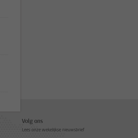
de pagina, pagina 17
Volg ons
Lees onze wekelijkse nieuwsbrief