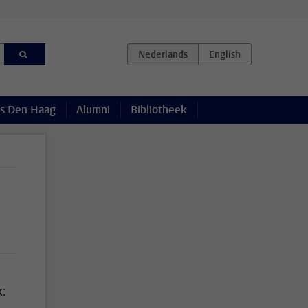
s Den Haag
Alumni
Bibliotheek
k: