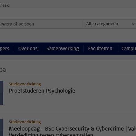
theek
werp of persoon en selecteer categorie
Alle categorieën
pers
Over ons
Samenwerking
Faculteiten
Campu
da
Studievoorlichting
Proefstuderen Psychologie
Studievoorlichting
Meeloopdag - BSc Cybersecurity & Cybercrime | Va
Verdediging tegen cyberaanvallen