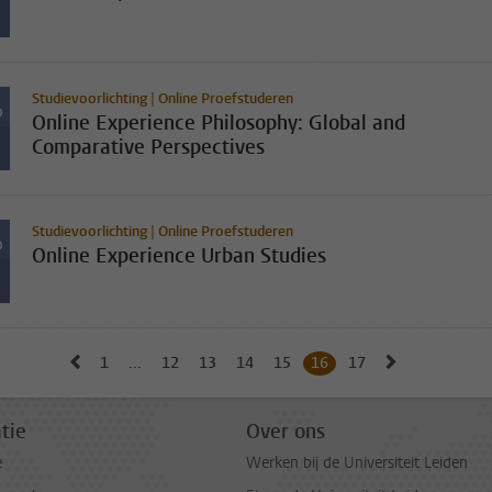
Studievoorlichting | Online Proefstuderen
D
Online Experience Philosophy: Global and
Comparative Perspectives
Studievoorlichting | Online Proefstuderen
D
Online Experience Urban Studies
Naar vorige pagina, pagina 15
Naar volgen
1
Naar eerste pagina, pagina
...
12
Naar pagina
13
Naar pagina
14
Naar pagina
15
Naar pagina
16
Huidige pagina, pagina
17
Naar pagina
tie
Over ons
e
Werken bij de Universiteit Leiden