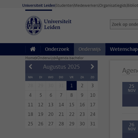
Ga direct naar de inhoud
Universiteit Leiden
Studenten
Medewerkers
Organisatiegids
Biblio
Zoek op onder
Zoekterm
Onderzoek
Onderwijs
Wetenschap
Home
Onderwijs
Agenda bachelor
Augustus
2025
Agen
MA
DI
WO
DO
VR
ZA
ZO
28
29
30
31
1
2
3
25
NOV
4
5
6
7
8
9
10
11
12
13
14
15
16
17
18
19
20
21
22
23
24
25
26
27
28
29
30
31
26
NOV