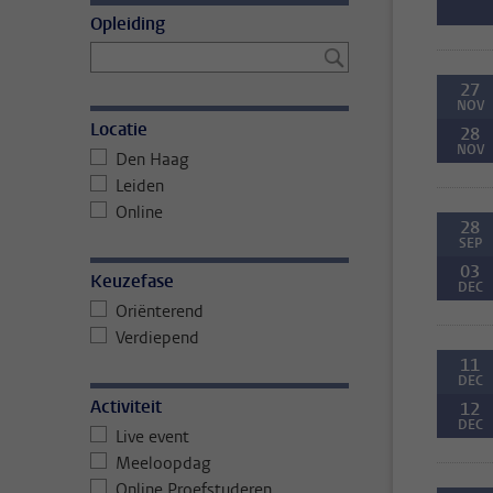
Opleiding
27
NOV
Locatie
28
NOV
Den Haag
Leiden
Online
28
SEP
03
Keuzefase
DEC
Oriënterend
Verdiepend
11
DEC
Activiteit
12
DEC
Live event
Meeloopdag
Online Proefstuderen