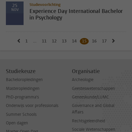
Studievoorlichting
25
NOV
Experience Day International Bachelor
in Psychology
Naar vorige pagina, pagina 14
Naar vo
1
Naar eerste pagina, pagina
...
11
Naar pagina
12
Naar pagina
13
Naar pagina
14
Naar pagina
15
Huidige pagina, pagina
16
Naar pagina
17
Naar pagina
Studiekeuze
Organisatie
Bacheloropleidingen
Archeologie
Masteropleidingen
Geesteswetenschappen
PhD-programma's
Geneeskunde/LUMC
Onderwijs voor professionals
Governance and Global
Affairs
Summer Schools
Rechtsgeleerdheid
Open dagen
Sociale Wetenschappen
Master Open Dag