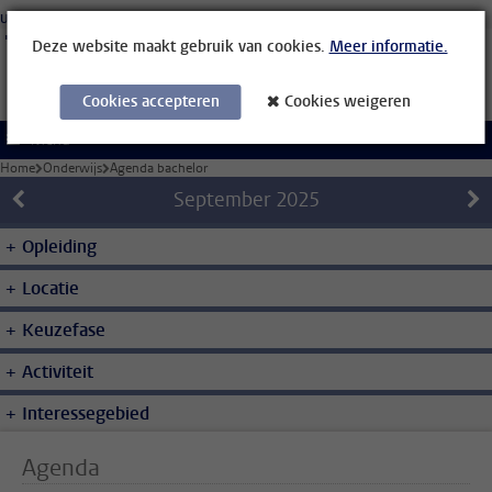
Ga direct naar de inhoud
Universiteit Leiden
Studenten
Medewerkers
Organisatiegids
Bibliotheek
Deze website maakt gebruik van cookies.
Meer informatie.
Cookies accepteren
Cookies weigeren
Menu
Home
Onderwijs
Agenda bachelor
September
2025
Opleiding
Locatie
Keuzefase
Activiteit
Interessegebied
Agenda