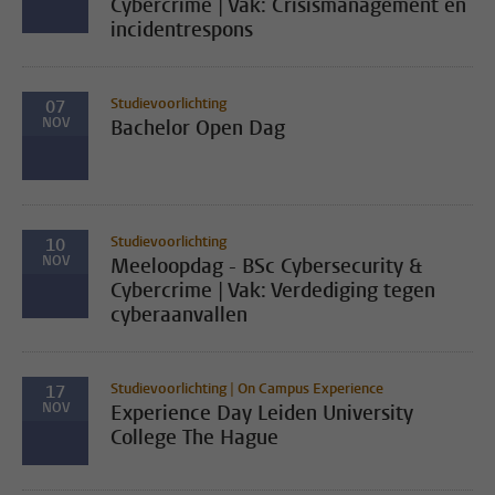
Cybercrime | Vak: Crisismanagement en
incidentrespons
Studievoorlichting
07
NOV
Bachelor Open Dag
Studievoorlichting
10
NOV
Meeloopdag - BSc Cybersecurity &
Cybercrime | Vak: Verdediging tegen
cyberaanvallen
Studievoorlichting | On Campus Experience
17
NOV
Experience Day Leiden University
College The Hague