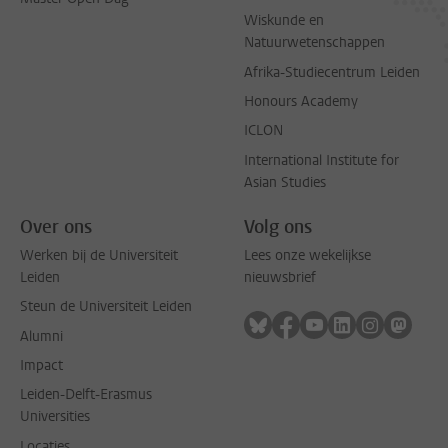
Wiskunde en
Natuurwetenschappen
Afrika-Studiecentrum Leiden
Honours Academy
ICLON
International Institute for
Asian Studies
Over ons
Volg ons
Werken bij de Universiteit
Lees onze wekelijkse
Leiden
nieuwsbrief
Steun de Universiteit Leiden
Volg ons op bluesky
Volg ons op facebook
Volg ons op youtub
Volg ons op li
Volg ons o
Volg 
Alumni
Impact
Leiden-Delft-Erasmus
Universities
Locaties