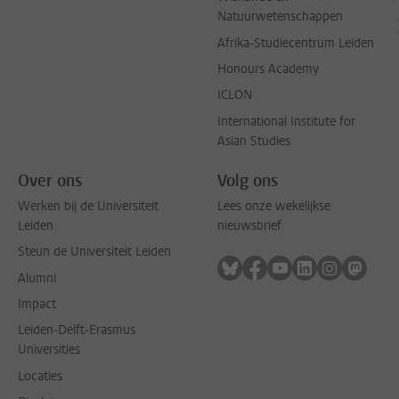
Natuurwetenschappen
Afrika-Studiecentrum Leiden
Honours Academy
ICLON
International Institute for
Asian Studies
Over ons
Volg ons
Werken bij de Universiteit
Lees onze wekelijkse
Leiden
nieuwsbrief
Steun de Universiteit Leiden
Volg ons op bluesky
Volg ons op facebook
Volg ons op youtub
Volg ons op li
Volg ons o
Volg 
Alumni
Impact
Leiden-Delft-Erasmus
Universities
Locaties