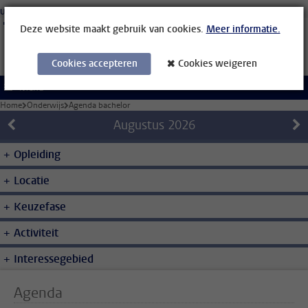
Ga direct naar de inhoud
Universiteit Leiden
Studenten
Medewerkers
Organisatiegids
Bibliotheek
Deze website maakt gebruik van cookies.
Meer informatie.
Cookies accepteren
Cookies weigeren
Menu
Home
Onderwijs
Agenda bachelor
Augustus
2026
Opleiding
Locatie
Keuzefase
Activiteit
Interessegebied
Agenda