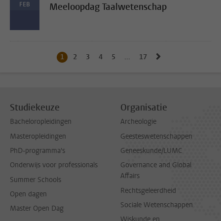
FEB
Meeloopdag Taalwetenschap
Naar volgende pag
1
Huidige pagina, pagina
2
Naar pagina
3
Naar pagina
4
Naar pagina
5
Naar pagina
...
17
Naar laatste pagina, pagi
Studiekeuze
Organisatie
Bacheloropleidingen
Archeologie
Masteropleidingen
Geesteswetenschappen
PhD-programma's
Geneeskunde/LUMC
Onderwijs voor professionals
Governance and Global
Affairs
Summer Schools
Rechtsgeleerdheid
Open dagen
Sociale Wetenschappen
Master Open Dag
Wiskunde en