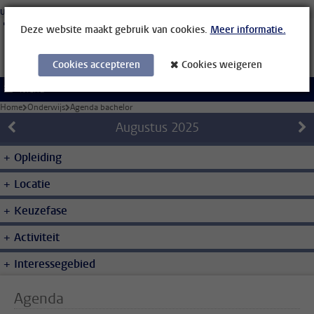
Ga direct naar de inhoud
Universiteit Leiden
Studenten
Medewerkers
Organisatiegids
Bibliotheek
Deze website maakt gebruik van cookies.
Meer informatie.
Cookies accepteren
Cookies weigeren
Menu
Home
Onderwijs
Agenda bachelor
Augustus
2025
Opleiding
Locatie
Keuzefase
Activiteit
Interessegebied
Agenda