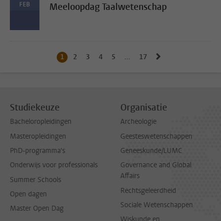
FEB
Meeloopdag Taalwetenschap
Naar volgende pag
1
Huidige pagina, pagina
2
Naar pagina
3
Naar pagina
4
Naar pagina
5
Naar pagina
...
17
Naar laatste pagina, pagi
Studiekeuze
Organisatie
Bacheloropleidingen
Archeologie
Masteropleidingen
Geesteswetenschappen
PhD-programma's
Geneeskunde/LUMC
Onderwijs voor professionals
Governance and Global
Affairs
Summer Schools
Rechtsgeleerdheid
Open dagen
Sociale Wetenschappen
Master Open Dag
Wiskunde en