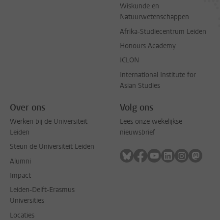
Wiskunde en
Natuurwetenschappen
Afrika-Studiecentrum Leiden
Honours Academy
ICLON
International Institute for
Asian Studies
Over ons
Volg ons
Werken bij de Universiteit
Lees onze wekelijkse
Leiden
nieuwsbrief
Steun de Universiteit Leiden
Volg ons op bluesky
Volg ons op facebook
Volg ons op youtub
Volg ons op li
Volg ons o
Volg 
Alumni
Impact
Leiden-Delft-Erasmus
Universities
Locaties