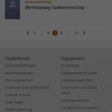
Studievoorlichting
08
APR
Meeloopdag Taalwetenschap
Naar vorige pagina, pagina 6
Naar volgende 
1
Naar eerste pagina, pagina
...
6
Naar pagina
7
Huidige pagina, pagina
8
Naar pagina
...
17
Naar laatste pagina, p
Studiekeuze
Organisatie
Bacheloropleidingen
Archeologie
Masteropleidingen
Geesteswetenschappen
PhD-programma's
Geneeskunde/LUMC
Onderwijs voor professionals
Governance and Global
Affairs
Summer Schools
Rechtsgeleerdheid
Open dagen
Sociale Wetenschappen
Master Open Dag