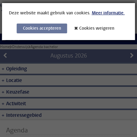
Ga direct naar de inhoud
Universiteit Leiden
Studenten
Medewerkers
Organisatiegids
Bibliotheek
Deze website maakt gebruik van cookies.
Meer informatie.
Cookies accepteren
Cookies weigeren
Menu
Home
Onderwijs
Agenda bachelor
Augustus
2026
Opleiding
Locatie
Keuzefase
Activiteit
Interessegebied
Agenda