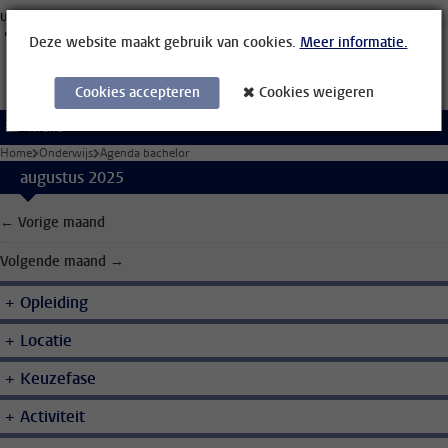
Ga direct naar de inhoud
Universiteit Leiden
Studenten
Medewerkers
Organisatiegids
Bibliotheek
Deze website maakt gebruik van cookies.
Meer informatie.
Cookies accepteren
Cookies weigeren
Menu
Home
Onderwijs
Agenda bachelor
augustus 2025
← Vorige maand
Volgende maand →
Opleiding
Locatie
Keuzefase
Activiteit