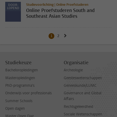
Studievoorlichting | Online Proefstuderen
DOOR-
LOPEND
Online Proefstuderen South and
Southeast Asian Studies
Naar volgende pagina, pagin
1
Huidige pagina, pagina
2
Naar pagina
Studiekeuze
Organisatie
Bacheloropleidingen
Archeologie
Masteropleidingen
Geesteswetenschappen
PhD-programma's
Geneeskunde/LUMC
Onderwijs voor professionals
Governance and Global
Affairs
Summer Schools
Rechtsgeleerdheid
Open dagen
Sociale Wetenschappen
Master Open Dag