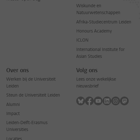
Wiskunde en
Natuurwetenschappen
Afrika-Studiecentrum Leiden
Honours Academy
ICLON
International Institute for
Asian Studies
Over ons
Volg ons
Werken bij de Universiteit
Lees onze wekelijkse
Leiden
nieuwsbrief
Steun de Universiteit Leiden
Volg ons op bluesky
Volg ons op facebook
Volg ons op youtub
Volg ons op li
Volg ons o
Volg 
Alumni
Impact
Leiden-Delft-Erasmus
Universities
Locaties