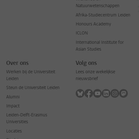
Natuurwetenschappen
Afrika-Studiecentrum Leiden
Honours Academy
ICLON
International Institute for
Asian Studies
Over ons
Volg ons
Werken bij de Universiteit
Lees onze wekelijkse
Leiden
nieuwsbrief
Steun de Universiteit Leiden
Volg ons op bluesky
Volg ons op facebook
Volg ons op youtub
Volg ons op li
Volg ons o
Volg 
Alumni
Impact
Leiden-Delft-Erasmus
Universities
Locaties