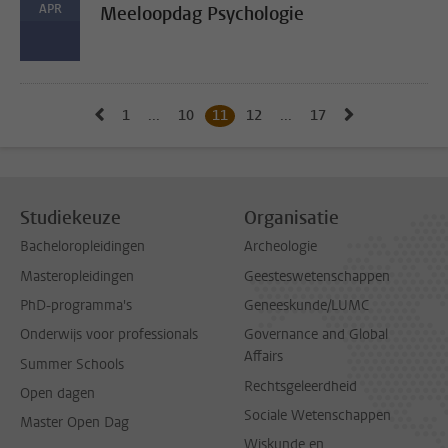
APR
Meeloopdag Psychologie
Naar vorige pagina, pagina 10
Naar volgend
1
Naar eerste pagina, pagina
...
10
Naar pagina
11
Huidige pagina, pagina
12
Naar pagina
...
17
Naar laatste pagina,
Studiekeuze
Organisatie
Bacheloropleidingen
Archeologie
Masteropleidingen
Geesteswetenschappen
PhD-programma's
Geneeskunde/LUMC
Onderwijs voor professionals
Governance and Global
Affairs
Summer Schools
Rechtsgeleerdheid
Open dagen
Sociale Wetenschappen
Master Open Dag
Wiskunde en