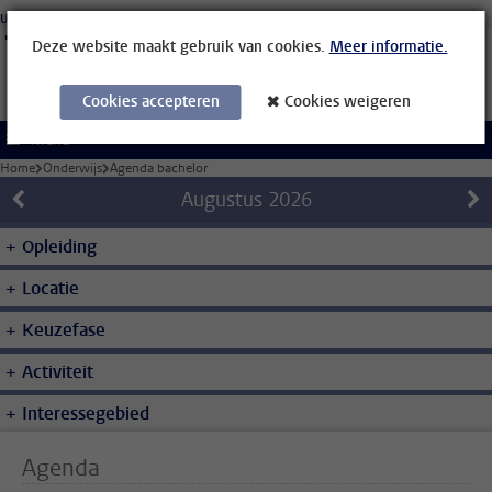
Ga direct naar de inhoud
Universiteit Leiden
Studenten
Medewerkers
Organisatiegids
Bibliotheek
Deze website maakt gebruik van cookies.
Meer informatie.
Cookies accepteren
Cookies weigeren
Menu
Home
Onderwijs
Agenda bachelor
Augustus
2026
Opleiding
Locatie
Keuzefase
Activiteit
Interessegebied
Agenda