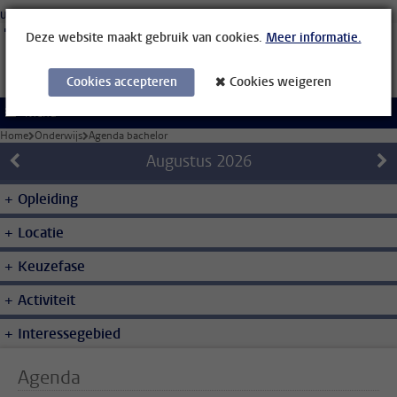
Ga direct naar de inhoud
Universiteit Leiden
Studenten
Medewerkers
Organisatiegids
Bibliotheek
Deze website maakt gebruik van cookies.
Meer informatie.
Cookies accepteren
Cookies weigeren
Menu
Home
Onderwijs
Agenda bachelor
Augustus
2026
Opleiding
Locatie
Keuzefase
Activiteit
Interessegebied
Agenda