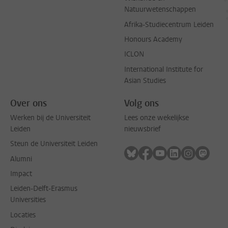
Natuurwetenschappen
Afrika-Studiecentrum Leiden
Honours Academy
ICLON
International Institute for
Asian Studies
Over ons
Volg ons
Werken bij de Universiteit
Lees onze wekelijkse
Leiden
nieuwsbrief
Steun de Universiteit Leiden
Volg ons op bluesky
Volg ons op facebook
Volg ons op youtub
Volg ons op li
Volg ons o
Volg 
Alumni
Impact
Leiden-Delft-Erasmus
Universities
Locaties