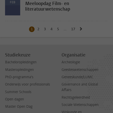
FEB
Meeloopdag Film- en
literatuurwetenschap
Naar volgende pag
1
Huidige pagina, pagina
2
Naar pagina
3
Naar pagina
4
Naar pagina
5
Naar pagina
...
17
Naar laatste pagina, pagi
Studiekeuze
Organisatie
Bacheloropleidingen
Archeologie
Masteropleidingen
Geesteswetenschappen
PhD-programma's
Geneeskunde/LUMC
Onderwijs voor professionals
Governance and Global
Affairs
Summer Schools
Rechtsgeleerdheid
Open dagen
Sociale Wetenschappen
Master Open Dag
Wiskunde en