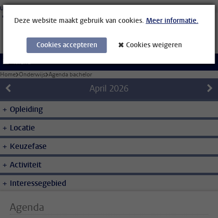
Ga direct naar de inhoud
Universiteit Leiden
Studenten
Medewerkers
Organisatiegids
Bibliotheek
Deze website maakt gebruik van cookies.
Meer informatie.
Cookies accepteren
Cookies weigeren
Menu
Home
Onderwijs
Agenda bachelor
April
2026
Opleiding
Locatie
Keuzefase
Activiteit
Interessegebied
Agenda