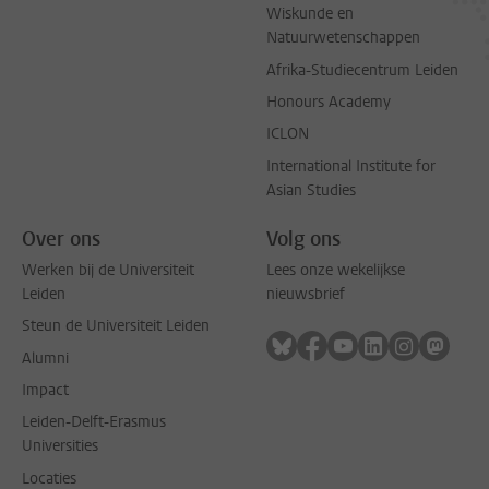
Wiskunde en
Natuurwetenschappen
Afrika-Studiecentrum Leiden
Honours Academy
ICLON
International Institute for
Asian Studies
Over ons
Volg ons
Werken bij de Universiteit
Lees onze wekelijkse
Leiden
nieuwsbrief
Steun de Universiteit Leiden
Volg ons op bluesky
Volg ons op facebook
Volg ons op youtub
Volg ons op li
Volg ons o
Volg 
Alumni
Impact
Leiden-Delft-Erasmus
Universities
Locaties