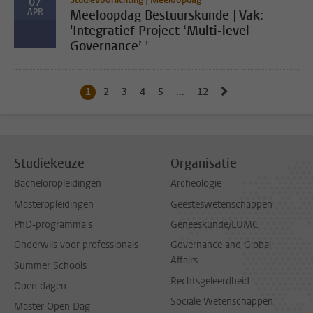
07
APR
Meeloopdag Bestuurskunde | Vak:
'Integratief Project ‘Multi-level
Governance’ '
Naar volgende pag
1
Huidige pagina, pagina
2
Naar pagina
3
Naar pagina
4
Naar pagina
5
Naar pagina
...
12
Naar laatste pagina, pagi
Studiekeuze
Organisatie
Bacheloropleidingen
Archeologie
Masteropleidingen
Geesteswetenschappen
PhD-programma's
Geneeskunde/LUMC
Onderwijs voor professionals
Governance and Global
Affairs
Summer Schools
Rechtsgeleerdheid
Open dagen
Sociale Wetenschappen
Master Open Dag