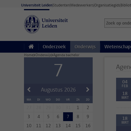
Ga direct naar de inhoud
Universiteit Leiden
Studenten
Medewerkers
Organisatiegids
Biblio
Zoek op onder
Zoekterm
Onderzoek
Onderwijs
Wetenschap
Home
Onderwijs
Agenda bachelor
7
Agen
04
FEB
Augustus
2026
18
MRT
MA
DI
WO
DO
VR
ZA
ZO
27
28
29
30
31
1
2
3
4
5
6
7
8
9
18
MRT
10
11
12
13
14
15
16