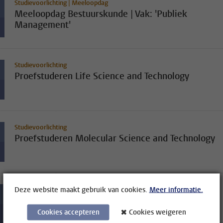
Studievoorlichting | Meeloopdag
Meeloopdag Bestuurskunde | Vak: 'Publiek
Management'
Studievoorlichting
Proefstuderen Life Science and Technology
Studievoorlichting
Proefstuderen Molecular Science and Technology
Deze website maakt gebruik van cookies.
Meer informatie.
Studievoorlichting
Experience Day Science for Sustainable Societies
Cookies accepteren
Cookies weigeren