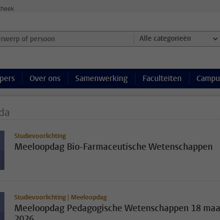
theek
werp of persoon en selecteer categorie
Alle categorieën
pers
Over ons
Samenwerking
Faculteiten
Campu
da
Studievoorlichting
Meeloopdag Bio-Farmaceutische Wetenschappen
Studievoorlichting | Meeloopdag
Meeloopdag Pedagogische Wetenschappen 18 maa
2026