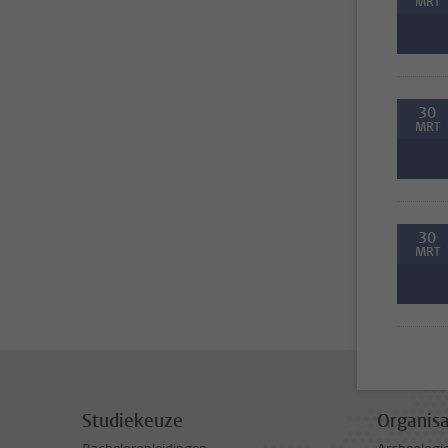
MRT
30
MRT
30
MRT
Studiekeuze
Organisa