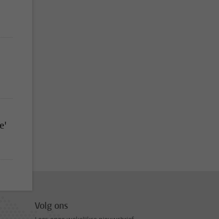
e'
gina, pagina 6
ina
Volg ons