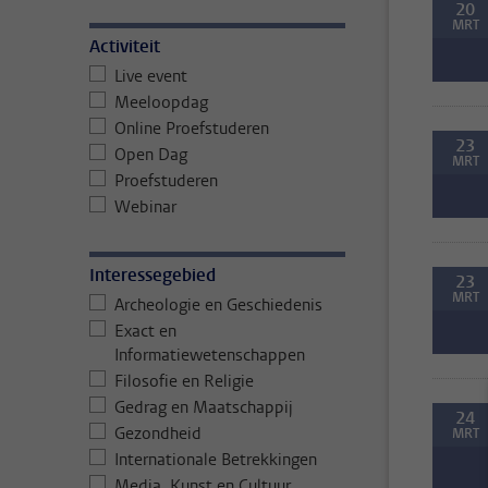
20
MRT
Activiteit
Live event
Meeloopdag
Online Proefstuderen
23
Open Dag
MRT
Proefstuderen
Webinar
Interessegebied
23
MRT
Archeologie en Geschiedenis
Exact en
Informatiewetenschappen
Filosofie en Religie
Gedrag en Maatschappij
24
Gezondheid
MRT
Internationale Betrekkingen
Media, Kunst en Cultuur