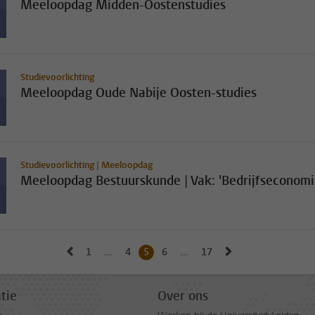
Meeloopdag Midden-Oostenstudies
Studievoorlichting
Meeloopdag Oude Nabije Oosten-studies
Studievoorlichting | Meeloopdag
Meeloopdag Bestuurskunde | Vak: 'Bedrijfseconomi
Naar vorige pagina, pagina 4
Naar volgende pa
1
Naar eerste pagina, pagina
...
4
Naar pagina
5
Huidige pagina, pagina
6
Naar pagina
...
17
Naar laatste pagina, pag
tie
Over ons