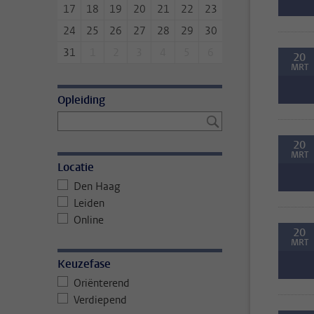
17
18
19
20
21
22
23
24
25
26
27
28
29
30
31
1
2
3
4
5
6
20
MRT
Opleiding
20
MRT
Locatie
Den Haag
Leiden
Online
20
MRT
Keuzefase
Oriënterend
Verdiepend