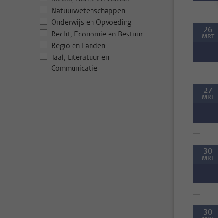
Natuurwetenschappen
Onderwijs en Opvoeding
26
Recht, Economie en Bestuur
MRT
Regio en Landen
Taal, Literatuur en
Communicatie
27
MRT
30
MRT
30