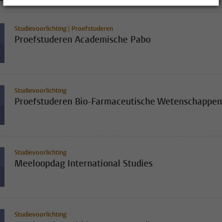
Studievoorlichting | Proefstuderen
Proefstuderen Academische Pabo
Studievoorlichting
Proefstuderen Bio-Farmaceutische Wetenschappen
Studievoorlichting
Meeloopdag International Studies
Studievoorlichting