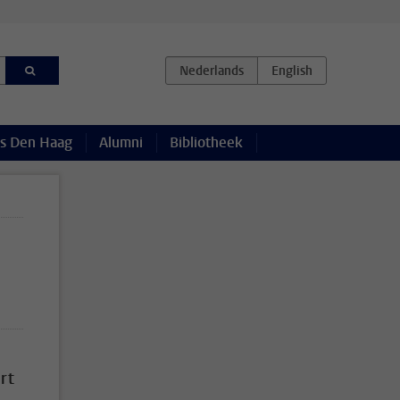
s Den Haag
Alumni
Bibliotheek
rt