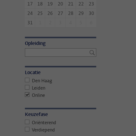
17
18
19
20
21
22
23
24
25
26
27
28
29
30
31
1
2
3
4
5
6
Opleiding
Locatie
Den Haag
Leiden
Online
Keuzefase
Oriënterend
Verdiepend