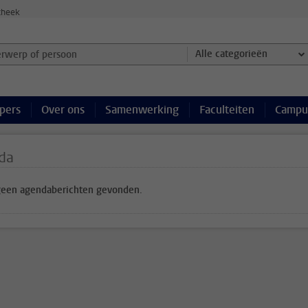
theek
werp of persoon en selecteer categorie
Alle categorieën
pers
Over ons
Samenwerking
Faculteiten
Campu
da
 geen agendaberichten gevonden.