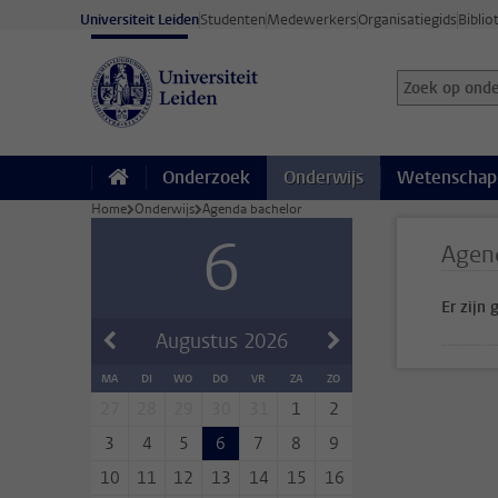
Ga direct naar de inhoud
Universiteit Leiden
Studenten
Medewerkers
Organisatiegids
Biblio
Zoek op onder
Zoekterm
Onderzoek
Onderwijs
Wetenschap
Home
Onderwijs
Agenda bachelor
6
Agen
Er zijn
Augustus
2026
MA
DI
WO
DO
VR
ZA
ZO
27
28
29
30
31
1
2
3
4
5
6
7
8
9
10
11
12
13
14
15
16