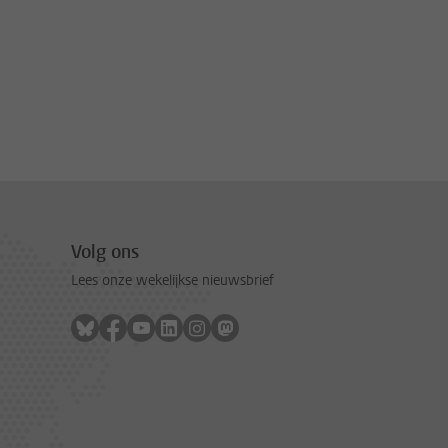
Volg ons
Lees onze wekelijkse nieuwsbrief
Volg ons op bluesky
Volg ons op facebook
Volg ons op youtube
Volg ons op linkedin
Volg ons op instagram
Volg ons op mastodon