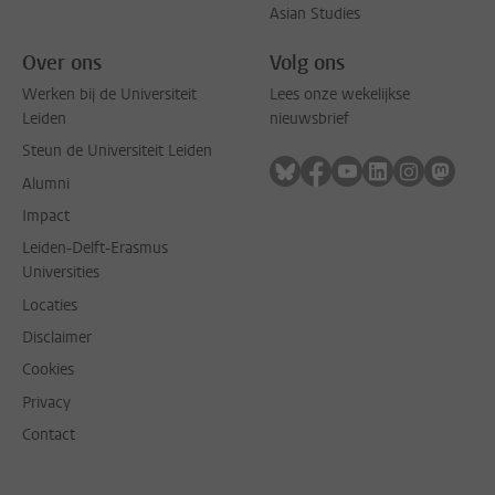
Asian Studies
Over ons
Volg ons
Werken bij de Universiteit
Lees onze wekelijkse
Leiden
nieuwsbrief
Steun de Universiteit Leiden
Volg ons op bluesky
Volg ons op facebook
Volg ons op youtub
Volg ons op li
Volg ons o
Volg 
Alumni
Impact
Leiden-Delft-Erasmus
Universities
Locaties
Disclaimer
Cookies
Privacy
Contact