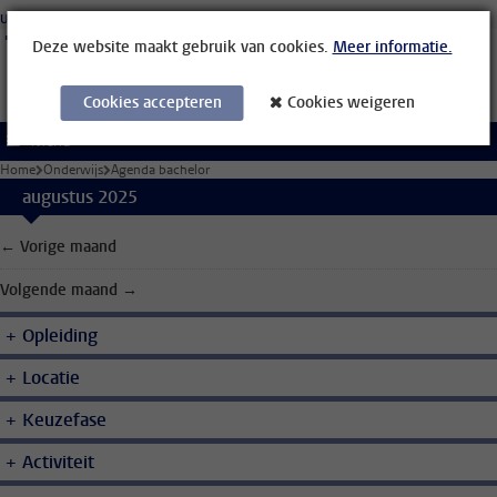
Ga direct naar de inhoud
Universiteit Leiden
Studenten
Medewerkers
Organisatiegids
Bibliotheek
Deze website maakt gebruik van cookies.
Meer informatie.
Cookies accepteren
Cookies weigeren
Menu
Home
Onderwijs
Agenda bachelor
augustus 2025
← Vorige maand
Volgende maand →
Opleiding
Locatie
Keuzefase
Activiteit