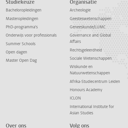
Studiekeuze
Organisatie
Bacheloropleidingen
Archeologie
Masteropleidingen
Geesteswetenschappen
PhD-programma's
Geneeskunde/LUMC
Onderwijs voor professionals
Governance and Global
Affairs
Summer Schools
Rechtsgeleerdheid
Open dagen
Sociale Wetenschappen
Master Open Dag
Wiskunde en
Natuurwetenschappen
Afrika-Studiecentrum Leiden
Honours Academy
ICLON
International Institute for
Asian Studies
Over ons
Volg ons