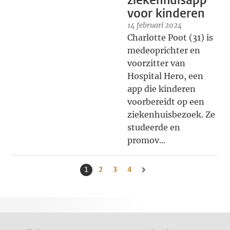
ziekenhuisapp
voor kinderen
14 februari 2024
Charlotte Poot (31) is
medeoprichter en
voorzitter van
Hospital Hero, een
app die kinderen
voorbereidt op een
ziekenhuisbezoek. Ze
studeerde en
promov...
1
Huidige pagina, pagina
2
Naar pagina
3
Naar pagina
4
Naar pagina
Naar volgende pagina, pagina 2