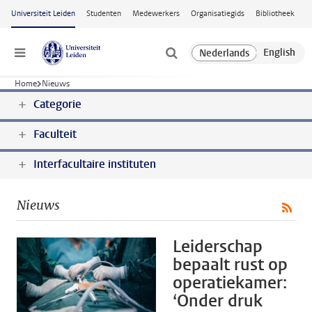
Ga naar hoofdinhoud
Universiteit Leiden
Studenten
Medewerkers
Organisatiegids
Bibliotheek
Menu
Home
Nieuws
Categorie
Faculteit
Interfacultaire instituten
Nieuws
Leiderschap
bepaalt rust op
operatiekamer:
‘Onder druk