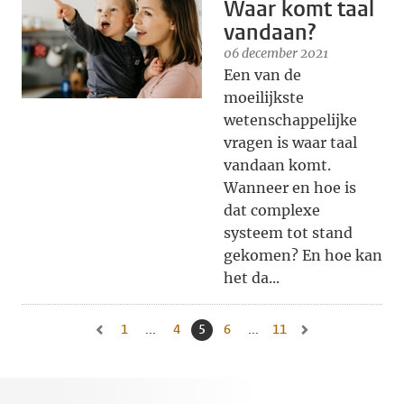
Waar komt taal
vandaan?
06 december 2021
Een van de
moeilijkste
wetenschappelijke
vragen is waar taal
vandaan komt.
Wanneer en hoe is
dat complexe
systeem tot stand
gekomen? En hoe kan
het da...
1
Naar eerste pagina, pagina
...
4
Naar pagina
5
Huidige pagina, pagina
6
Naar pagina
...
11
Naar laatste pagina, 
Naar vorige pagina, pagina 4
Naar volgende pagin