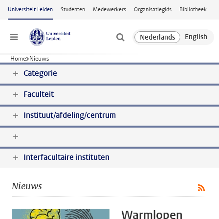
Ga naar hoofdinhoud
Universiteit Leiden
Studenten
Medewerkers
Organisatiegids
Bibliotheek
Menu
Home
Nieuws
Categorie
Faculteit
Instituut/afdeling/centrum
Interfacultaire instituten
Nieuws
Warmlopen