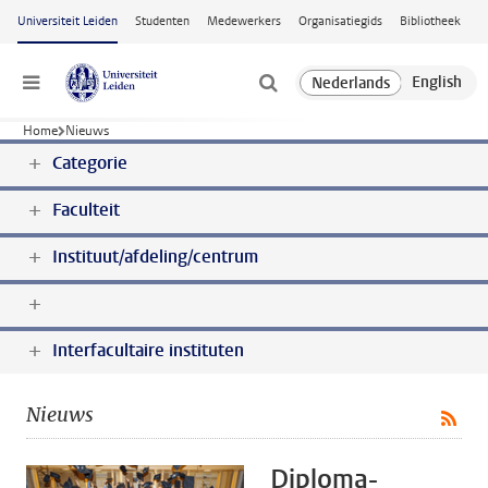
Ga naar hoofdinhoud
Universiteit Leiden
Studenten
Medewerkers
Organisatiegids
Bibliotheek
Menu
Home
Nieuws
Categorie
Faculteit
Instituut/afdeling/centrum
Interfacultaire instituten
Nieuws
Diploma-