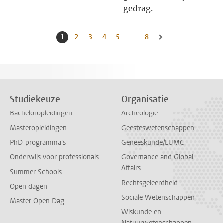
gedrag.
1
Huidige pagina, pagina
2
Naar pagina
3
Naar pagina
4
Naar pagina
5
Naar pagina
...
8
Naar laatste pagina, pa
Naar volgende pagina, 
Studiekeuze
Organisatie
Bacheloropleidingen
Archeologie
Masteropleidingen
Geesteswetenschappen
PhD-programma's
Geneeskunde/LUMC
Onderwijs voor professionals
Governance and Global
Affairs
Summer Schools
Rechtsgeleerdheid
Open dagen
Sociale Wetenschappen
Master Open Dag
Wiskunde en
Natuurwetenschappen