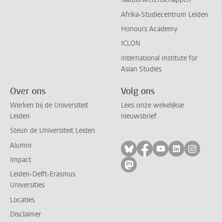
Afrika-Studiecentrum Leiden
Honours Academy
ICLON
International Institute for
Asian Studies
Over ons
Volg ons
Werken bij de Universiteit
Lees onze wekelijkse
Leiden
nieuwsbrief
Steun de Universiteit Leiden
Alumni
Volg ons op bluesky
Volg ons op facebo
Volg ons op yo
Volg ons op
Volg on
Impact
Volg ons op mastodon
Leiden-Delft-Erasmus
Universities
Locaties
Disclaimer